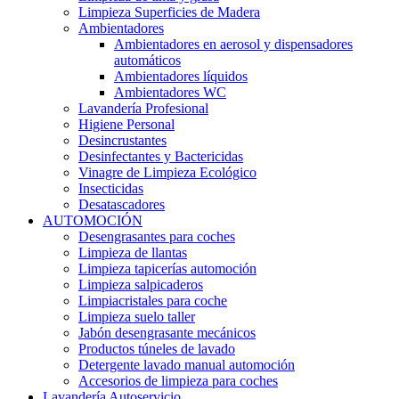
Limpieza Superficies de Madera
Ambientadores
Ambientadores en aerosol y dispensadores
automáticos
Ambientadores líquidos
Ambientadores WC
Lavandería Profesional
Higiene Personal
Desincrustantes
Desinfectantes y Bactericidas
Vinagre de Limpieza Ecológico
Insecticidas
Desatascadores
AUTOMOCIÓN
Desengrasantes para coches
Limpieza de llantas
Limpieza tapicerías automoción
Limpieza salpicaderos
Limpiacristales para coche
Limpieza suelo taller
Jabón desengrasante mecánicos
Productos túneles de lavado
Detergente lavado manual automoción
Accesorios de limpieza para coches
Lavandería Autoservicio