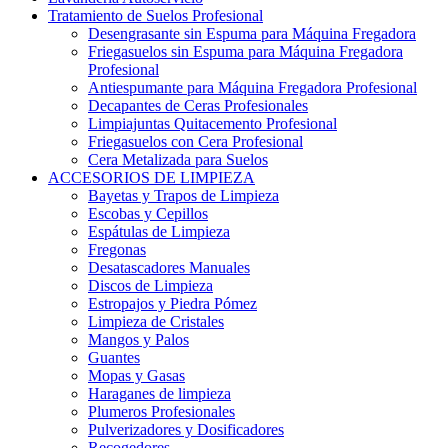
Tratamiento de Suelos Profesional
Desengrasante sin Espuma para Máquina Fregadora
Friegasuelos sin Espuma para Máquina Fregadora
Profesional
Antiespumante para Máquina Fregadora Profesional
Decapantes de Ceras Profesionales
Limpiajuntas Quitacemento Profesional
Friegasuelos con Cera Profesional
Cera Metalizada para Suelos
ACCESORIOS DE LIMPIEZA
Bayetas y Trapos de Limpieza
Escobas y Cepillos
Espátulas de Limpieza
Fregonas
Desatascadores Manuales
Discos de Limpieza
Estropajos y Piedra Pómez
Limpieza de Cristales
Mangos y Palos
Guantes
Mopas y Gasas
Haraganes de limpieza
Plumeros Profesionales
Pulverizadores y Dosificadores
Recogedores