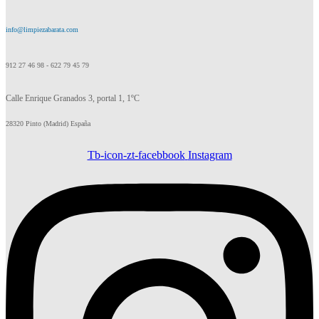
info@limpiezabarata.com
912 27 46 98 - 622 79 45 79
Calle Enrique Granados 3, portal 1, 1ºC
28320 Pinto (Madrid) España
Tb-icon-zt-facebbook
Instagram