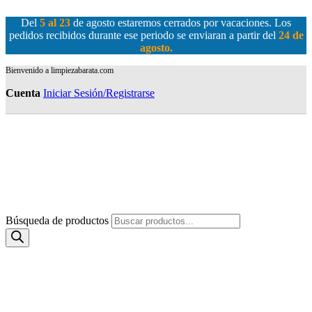
Del
5 al 23
de agosto estaremos cerrados por vacaciones. Los
pedidos recibidos durante ese periodo se enviaran a partir del
24 de
agosto
.
Bienvenido a limpiezabarata.com
Cuenta
Iniciar Sesión/Registrarse
Búsqueda de productos