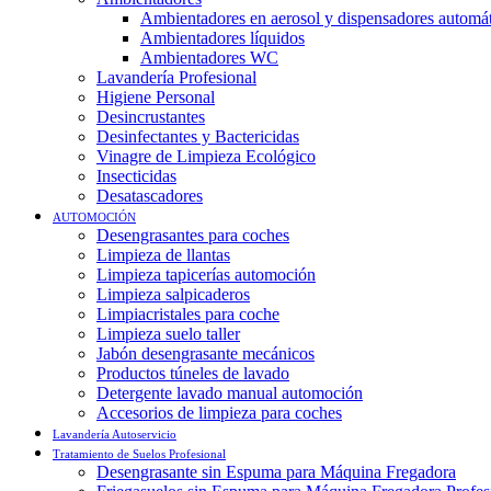
Ambientadores en aerosol y dispensadores automá
Ambientadores líquidos
Ambientadores WC
Lavandería Profesional
Higiene Personal
Desincrustantes
Desinfectantes y Bactericidas
Vinagre de Limpieza Ecológico
Insecticidas
Desatascadores
AUTOMOCIÓN
Desengrasantes para coches
Limpieza de llantas
Limpieza tapicerías automoción
Limpieza salpicaderos
Limpiacristales para coche
Limpieza suelo taller
Jabón desengrasante mecánicos
Productos túneles de lavado
Detergente lavado manual automoción
Accesorios de limpieza para coches
Lavandería Autoservicio
Tratamiento de Suelos Profesional
Desengrasante sin Espuma para Máquina Fregadora