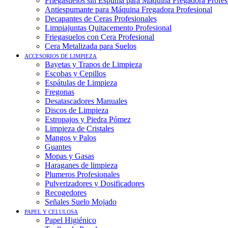
Friegasuelos sin Espuma para Máquina Fregadora Profes
Antiespumante para Máquina Fregadora Profesional
Decapantes de Ceras Profesionales
Limpiajuntas Quitacemento Profesional
Friegasuelos con Cera Profesional
Cera Metalizada para Suelos
ACCESORIOS DE LIMPIEZA
Bayetas y Trapos de Limpieza
Escobas y Cepillos
Espátulas de Limpieza
Fregonas
Desatascadores Manuales
Discos de Limpieza
Estropajos y Piedra Pómez
Limpieza de Cristales
Mangos y Palos
Guantes
Mopas y Gasas
Haraganes de limpieza
Plumeros Profesionales
Pulverizadores y Dosificadores
Recogedores
Señales Suelo Mojado
PAPEL Y CELULOSA
Papel Higiénico