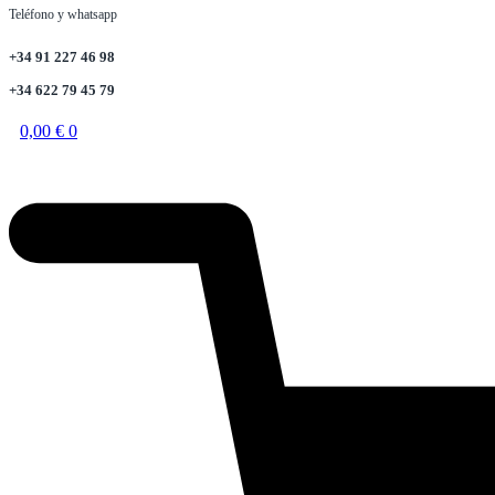
Teléfono y whatsapp
+34 91 227 46 98
+34 622 79 45 79
0,00
€
0