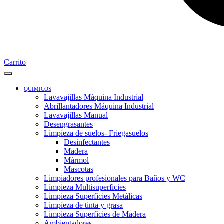
Carrito
QUIMICOS
Lavavajillas Máquina Industrial
Abrillantadores Máquina Industrial
Lavavajillas Manual
Desengrasantes
Limpieza de suelos- Friegasuelos
Desinfectantes
Madera
Mármol
Mascotas
Limpiadores profesionales para Baños y WC
Limpieza Multisuperficies
Limpieza Superficies Metálicas
Limpieza de tinta y grasa
Limpieza Superficies de Madera
Ambientadores