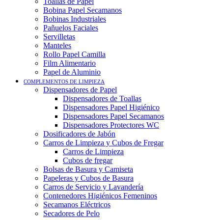
Toallas de Papel
Bobina Papel Secamanos
Bobinas Industriales
Pañuelos Faciales
Servilletas
Manteles
Rollo Papel Camilla
Film Alimentario
Papel de Aluminio
COMPLEMENTOS DE LIMPIEZA
Dispensadores de Papel
Dispensadores de Toallas
Dispensadores Papel Higiénico
Dispensadores Papel Secamanos
Dispensadores Protectores WC
Dosificadores de Jabón
Carros de Limpieza y Cubos de Fregar
Carros de Limpieza
Cubos de fregar
Bolsas de Basura y Camiseta
Papeleras y Cubos de Basura
Carros de Servicio y Lavandería
Contenedores Higiénicos Femeninos
Secamanos Eléctricos
Secadores de Pelo