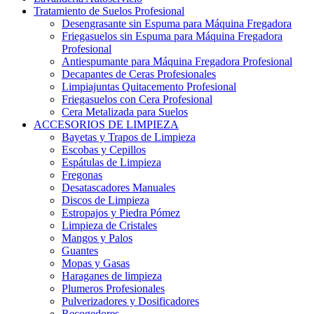
Tratamiento de Suelos Profesional
Desengrasante sin Espuma para Máquina Fregadora
Friegasuelos sin Espuma para Máquina Fregadora
Profesional
Antiespumante para Máquina Fregadora Profesional
Decapantes de Ceras Profesionales
Limpiajuntas Quitacemento Profesional
Friegasuelos con Cera Profesional
Cera Metalizada para Suelos
ACCESORIOS DE LIMPIEZA
Bayetas y Trapos de Limpieza
Escobas y Cepillos
Espátulas de Limpieza
Fregonas
Desatascadores Manuales
Discos de Limpieza
Estropajos y Piedra Pómez
Limpieza de Cristales
Mangos y Palos
Guantes
Mopas y Gasas
Haraganes de limpieza
Plumeros Profesionales
Pulverizadores y Dosificadores
Recogedores