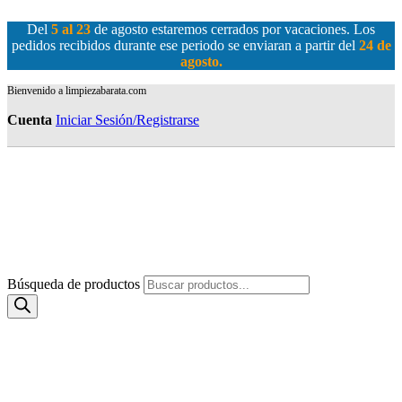
Del
5 al 23
de agosto estaremos cerrados por vacaciones. Los
pedidos recibidos durante ese periodo se enviaran a partir del
24 de
agosto
.
Bienvenido a limpiezabarata.com
Cuenta
Iniciar Sesión/Registrarse
Búsqueda de productos