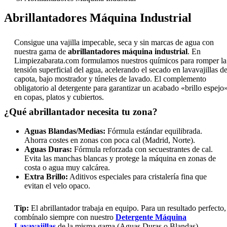
Abrillantadores Máquina Industrial
Consigue una vajilla impecable, seca y sin marcas de agua con
nuestra gama de
abrillantadores máquina industrial
. En
Limpiezabarata.com formulamos nuestros químicos para romper la
tensión superficial del agua, acelerando el secado en lavavajillas d
capota, bajo mostrador y túneles de lavado. El complemento
obligatorio al detergente para garantizar un acabado «brillo espejo
en copas, platos y cubiertos.
¿Qué abrillantador necesita tu zona?
Aguas Blandas/Medias:
Fórmula estándar equilibrada.
Ahorra costes en zonas con poca cal (Madrid, Norte).
Aguas Duras:
Fórmula reforzada con secuestrantes de cal.
Evita las manchas blancas y protege la máquina en zonas de
costa o agua muy calcárea.
Extra Brillo:
Aditivos especiales para cristalería fina que
evitan el velo opaco.
Tip:
El abrillantador trabaja en equipo. Para un resultado perfecto,
combínalo siempre con nuestro
Detergente Máquina
Lavavajillas
de la misma gama (Aguas Duras o Blandas).