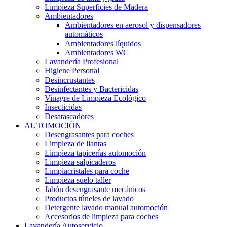
Limpieza Superficies de Madera
Ambientadores
Ambientadores en aerosol y dispensadores
automáticos
Ambientadores líquidos
Ambientadores WC
Lavandería Profesional
Higiene Personal
Desincrustantes
Desinfectantes y Bactericidas
Vinagre de Limpieza Ecológico
Insecticidas
Desatascadores
AUTOMOCIÓN
Desengrasantes para coches
Limpieza de llantas
Limpieza tapicerías automoción
Limpieza salpicaderos
Limpiacristales para coche
Limpieza suelo taller
Jabón desengrasante mecánicos
Productos túneles de lavado
Detergente lavado manual automoción
Accesorios de limpieza para coches
Lavandería Autoservicio