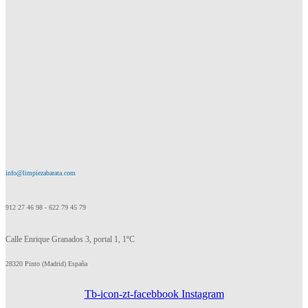
info@limpiezabarata.com
912 27 46 98 - 622 79 45 79
Calle Enrique Granados 3, portal 1, 1ºC
28320 Pinto (Madrid) España
Tb-icon-zt-facebbook
Instagram