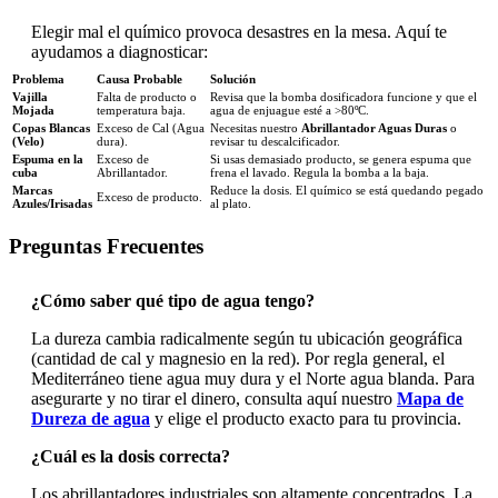
Elegir mal el químico provoca desastres en la mesa. Aquí te
ayudamos a diagnosticar:
Problema
Causa Probable
Solución
Vajilla
Falta de producto o
Revisa que la bomba dosificadora funcione y que el
Mojada
temperatura baja.
agua de enjuague esté a >80ºC.
Copas Blancas
Exceso de Cal (Agua
Necesitas nuestro
Abrillantador Aguas Duras
o
(Velo)
dura).
revisar tu descalcificador.
Espuma en la
Exceso de
Si usas demasiado producto, se genera espuma que
cuba
Abrillantador.
frena el lavado. Regula la bomba a la baja.
Marcas
Reduce la dosis. El químico se está quedando pegado
Exceso de producto.
Azules/Irisadas
al plato.
Preguntas Frecuentes
¿Cómo saber qué tipo de agua tengo?
La dureza cambia radicalmente según tu ubicación geográfica
(cantidad de cal y magnesio en la red). Por regla general, el
Mediterráneo tiene agua muy dura y el Norte agua blanda. Para
asegurarte y no tirar el dinero, consulta aquí nuestro
Mapa de
Dureza de agua
y elige el producto exacto para tu provincia.
¿Cuál es la dosis correcta?
Los abrillantadores industriales son altamente concentrados. La