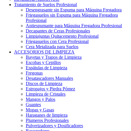
Tratamiento de Suelos Profesional
Desengrasante sin Espuma para Máquina Fregadora
Friegasuelos sin Espuma para Máquina Fregadora
Profesional
Antiespumante para Máquina Fregadora Profesional
Decapantes de Ceras Profesionales
Limpiajuntas Quitacemento Profesional
Friegasuelos con Cera Profesional
Cera Metalizada para Suelos
ACCESORIOS DE LIMPIEZA
Bayetas y Trapos de Limpieza
Escobas y Cepillos
Espátulas de Limpieza
Fregonas
Desatascadores Manuales
Discos de Limpieza
Estropajos y Piedra Pómez
Limpieza de Cristales
Mangos y Palos
Guantes
Mopas y Gasas
Haraganes de limpieza
Plumeros Profesionales
Pulverizadores y Dosificadores
Recogedores