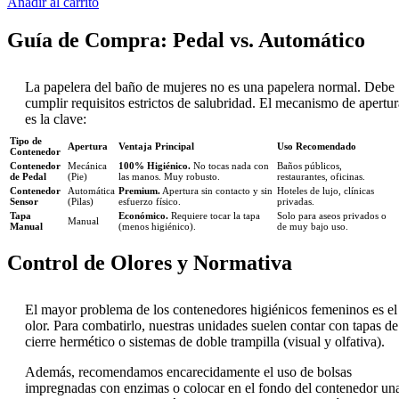
Añadir al carrito
Guía de Compra: Pedal vs. Automático
La papelera del baño de mujeres no es una papelera normal. Debe
cumplir requisitos estrictos de salubridad. El mecanismo de apertur
es la clave:
Tipo de
Apertura
Ventaja Principal
Uso Recomendado
Contenedor
Contenedor
Mecánica
100% Higiénico.
No tocas nada con
Baños públicos,
de Pedal
(Pie)
las manos. Muy robusto.
restaurantes, oficinas.
Contenedor
Automática
Premium.
Apertura sin contacto y sin
Hoteles de lujo, clínicas
Sensor
(Pilas)
esfuerzo físico.
privadas.
Tapa
Económico.
Requiere tocar la tapa
Solo para aseos privados o
Manual
Manual
(menos higiénico).
de muy bajo uso.
Control de Olores y Normativa
El mayor problema de los contenedores higiénicos femeninos es el
olor. Para combatirlo, nuestras unidades suelen contar con tapas de
cierre hermético o sistemas de doble trampilla (visual y olfativa).
Además, recomendamos encarecidamente el uso de bolsas
impregnadas con enzimas o colocar en el fondo del contenedor un