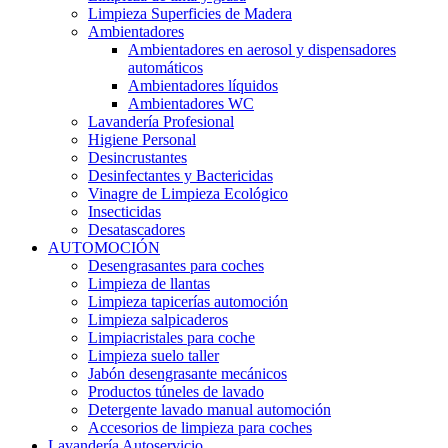
Limpieza Superficies de Madera
Ambientadores
Ambientadores en aerosol y dispensadores
automáticos
Ambientadores líquidos
Ambientadores WC
Lavandería Profesional
Higiene Personal
Desincrustantes
Desinfectantes y Bactericidas
Vinagre de Limpieza Ecológico
Insecticidas
Desatascadores
AUTOMOCIÓN
Desengrasantes para coches
Limpieza de llantas
Limpieza tapicerías automoción
Limpieza salpicaderos
Limpiacristales para coche
Limpieza suelo taller
Jabón desengrasante mecánicos
Productos túneles de lavado
Detergente lavado manual automoción
Accesorios de limpieza para coches
Lavandería Autoservicio