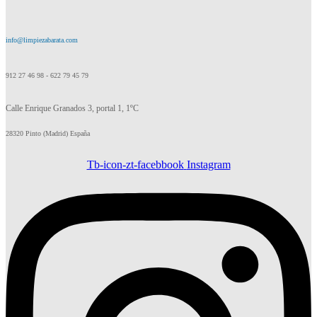
info@limpiezabarata.com
912 27 46 98 - 622 79 45 79
Calle Enrique Granados 3, portal 1, 1ºC
28320 Pinto (Madrid) España
Tb-icon-zt-facebbook
Instagram