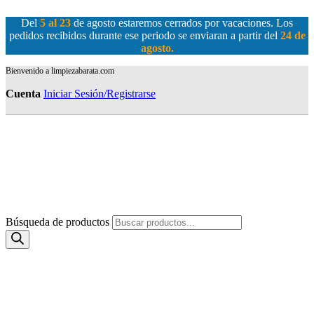
Del
5 al 23
de agosto estaremos cerrados por vacaciones. Los
pedidos recibidos durante ese periodo se enviaran a partir del
24 de
agosto
.
Bienvenido a limpiezabarata.com
Cuenta
Iniciar Sesión/Registrarse
Búsqueda de productos