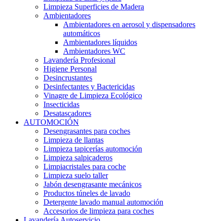
Limpieza Superficies de Madera
Ambientadores
Ambientadores en aerosol y dispensadores
automáticos
Ambientadores líquidos
Ambientadores WC
Lavandería Profesional
Higiene Personal
Desincrustantes
Desinfectantes y Bactericidas
Vinagre de Limpieza Ecológico
Insecticidas
Desatascadores
AUTOMOCIÓN
Desengrasantes para coches
Limpieza de llantas
Limpieza tapicerías automoción
Limpieza salpicaderos
Limpiacristales para coche
Limpieza suelo taller
Jabón desengrasante mecánicos
Productos túneles de lavado
Detergente lavado manual automoción
Accesorios de limpieza para coches
Lavandería Autoservicio