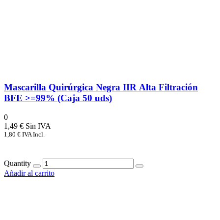
Mascarilla Quirúrgica Negra IIR Alta Filtración
BFE >=99% (Caja 50 uds)
0
1,49
€
1,80
€
IVA Incl.
Quantity
Añadir al carrito