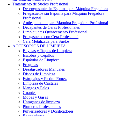
Tratamiento de Suelos Profesional
Desengrasante sin Espuma para Máquina Fregadora
Friegasuelos sin Espuma para Máquina Fregadora
Profesional
Antiespumante para Máquina Fregadora Profesional
Decapantes de Ceras Profesionales
Limpiajuntas Quitacemento Profesional
Friegasuelos con Cera Profesional
Cera Metalizada para Suelos
ACCESORIOS DE LIMPIEZA
Bayetas y Trapos de Limpieza
Escobas y Cepillos
Espátulas de Limpieza
Fregonas
Desatascadores Manuales
Discos de Limpieza
Estropajos y Piedra Pómez
Limpieza de Cristales
Mangos y Palos
Guantes
Mopas y Gasas
Haraganes de limpieza
Plumeros Profesionales
Pulverizadores y Dosificadores
Recogedores