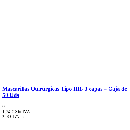
Mascarillas Quirúrgicas Tipo IIR- 3 capas – Caja de
50 Uds
0
1,74
€
2,10
€
IVA Incl.