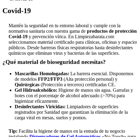
Covid-19
Mantén la seguridad en tu entorno laboral y cumple con la
normativa sanitaria con nuestra gama de
productos de protección
Covid-19
y prevención vírica. En Limpiezabarata.com
seleccionamos material certificado para clínicas, oficinas y espacio
públicos. Desde barreras físicas respiratorias hasta desinfectantes
químicos que eliminan virus y bacterias de las superficies.
¿Qué material de bioseguridad necesitas?
Mascarillas Homologadas:
La barrera esencial. Disponemos
de modelos
FFP2/FFP3
(Alta protección personal) y
Quirúrgicas
(Protección a terceros) certificadas CE.
Gel Hidroalcohólico:
Higiene de manos sin agua. Garrafas y
botes con el porcentaje de alcohol adecuado (>70%) para
higienizar eficazmente.
Desinfectantes Viricidas:
Limpiadores de superficies
registrados por Sanidad que garantizan la eliminación de la
carga viral en mesas, suelos y pomos.
Tip:
Facilita la higiene de manos en la entrada de tu negocio
instalando
Dispensadores de Gel Automáticos
«No Touch» para