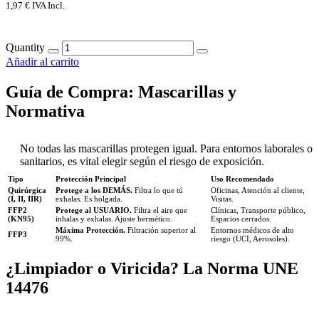
1,97
€
IVA Incl.
Quantity
Añadir al carrito
Guía de Compra: Mascarillas y
Normativa
No todas las mascarillas protegen igual. Para entornos laborales o
sanitarios, es vital elegir según el riesgo de exposición.
Tipo
Protección Principal
Uso Recomendado
Quirúrgica
Protege a los DEMÁS.
Filtra lo que tú
Oficinas, Atención al cliente,
(I, II, IIR)
exhalas. Es holgada.
Visitas.
FFP2
Protege al USUARIO.
Filtra el aire que
Clínicas, Transporte público,
(KN95)
inhalas y exhalas. Ajuste hermético.
Espacios cerrados.
Máxima Protección.
Filtración superior al
Entornos médicos de alto
FFP3
99%.
riesgo (UCI, Aerosoles).
¿Limpiador o Viricida? La Norma UNE
14476