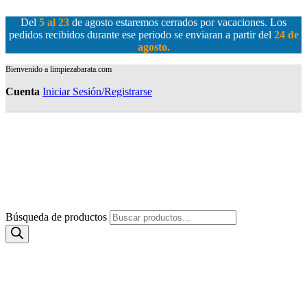
Del
5 al 23
de agosto estaremos cerrados por vacaciones. Los
pedidos recibidos durante ese periodo se enviaran a partir del
24 de
agosto
.
Bienvenido a limpiezabarata.com
Cuenta
Iniciar Sesión/Registrarse
Búsqueda de productos