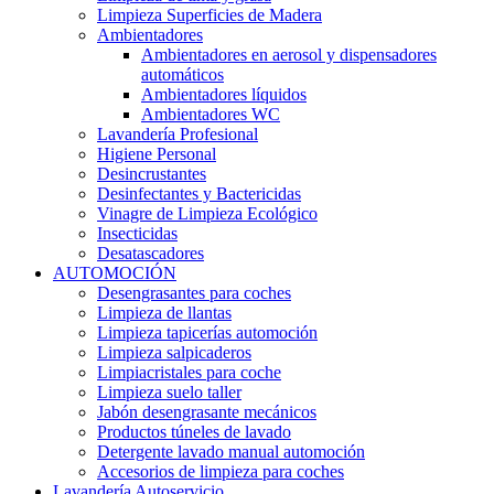
Limpieza Superficies de Madera
Ambientadores
Ambientadores en aerosol y dispensadores
automáticos
Ambientadores líquidos
Ambientadores WC
Lavandería Profesional
Higiene Personal
Desincrustantes
Desinfectantes y Bactericidas
Vinagre de Limpieza Ecológico
Insecticidas
Desatascadores
AUTOMOCIÓN
Desengrasantes para coches
Limpieza de llantas
Limpieza tapicerías automoción
Limpieza salpicaderos
Limpiacristales para coche
Limpieza suelo taller
Jabón desengrasante mecánicos
Productos túneles de lavado
Detergente lavado manual automoción
Accesorios de limpieza para coches
Lavandería Autoservicio