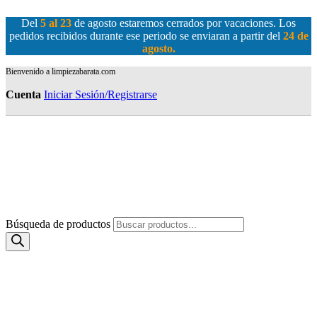
Del
5 al 23
de agosto estaremos cerrados por vacaciones. Los
pedidos recibidos durante ese periodo se enviaran a partir del
24 de
agosto
.
Bienvenido a limpiezabarata.com
Cuenta
Iniciar Sesión/Registrarse
Búsqueda de productos