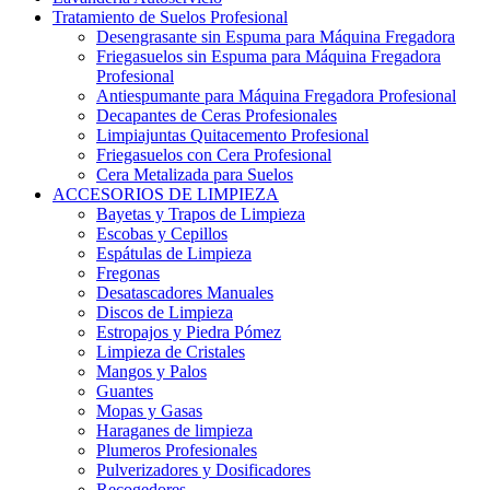
Tratamiento de Suelos Profesional
Desengrasante sin Espuma para Máquina Fregadora
Friegasuelos sin Espuma para Máquina Fregadora
Profesional
Antiespumante para Máquina Fregadora Profesional
Decapantes de Ceras Profesionales
Limpiajuntas Quitacemento Profesional
Friegasuelos con Cera Profesional
Cera Metalizada para Suelos
ACCESORIOS DE LIMPIEZA
Bayetas y Trapos de Limpieza
Escobas y Cepillos
Espátulas de Limpieza
Fregonas
Desatascadores Manuales
Discos de Limpieza
Estropajos y Piedra Pómez
Limpieza de Cristales
Mangos y Palos
Guantes
Mopas y Gasas
Haraganes de limpieza
Plumeros Profesionales
Pulverizadores y Dosificadores
Recogedores