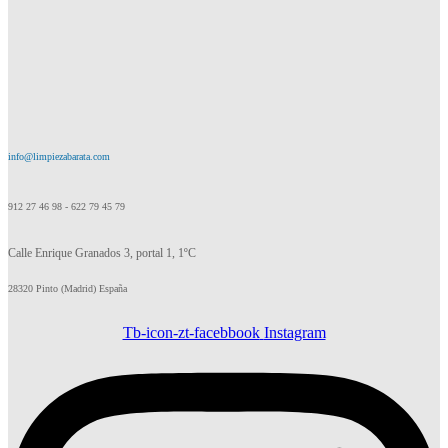
info@limpiezabarata.com
912 27 46 98 - 622 79 45 79
Calle Enrique Granados 3, portal 1, 1ºC
28320 Pinto (Madrid) España
Tb-icon-zt-facebbook
Instagram