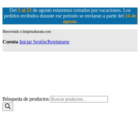
Del
5 al 23
de agosto estaremos cerrados por vacaciones. Los
pedidos recibidos durante ese periodo se enviaran a partir del
24 de
agosto
.
Bienvenido a limpiezabarata.com
Cuenta
Iniciar Sesión/Registrarse
Búsqueda de productos