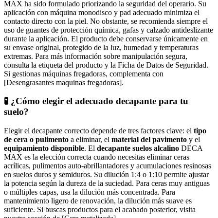
MAX ha sido formulado priorizando la seguridad del operario. Su
aplicación con máquina monodisco y pad adecuado minimiza el
contacto directo con la piel. No obstante, se recomienda siempre el
uso de guantes de protección química, gafas y calzado antideslizante
durante la aplicación. El producto debe conservarse únicamente en
su envase original, protegido de la luz, humedad y temperaturas
extremas. Para más información sobre manipulación segura,
consulta la etiqueta del producto y la Ficha de Datos de Seguridad.
Si gestionas máquinas fregadoras, complementa con
[Desengrasantes maquinas fregadoras].
🧪 ¿Cómo elegir el adecuado decapante para tu
suelo?
Elegir el decapante correcto depende de tres factores clave: el
tipo
de cera o pulimento
a eliminar, el
material del pavimento
y el
equipamiento disponible
. El
decapante suelos alcalino
DECA
MAX es la elección correcta cuando necesitas eliminar ceras
acrílicas, pulimentos auto-abrillantadores y acumulaciones resinosas
en suelos duros y semiduros. Su dilución 1:4 o 1:10 permite ajustar
la potencia según la dureza de la suciedad. Para ceras muy antiguas
o múltiples capas, usa la dilución más concentrada. Para
mantenimiento ligero de renovación, la dilución más suave es
suficiente. Si buscas productos para el acabado posterior, visita