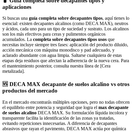
🧴 Guía completa sobre decapantes tipos y
aplicaciones
Si buscas una
guía completa sobre decapantes tipos
, aquí tienes lo
esencial: existen decapantes alcalinos (como DECA MAX), neutros
y ácidos, cada uno para un tipo de suciedad y sustrato. Los alcalinos
son los más efectivos para ceras y pulimentos orgánicos
acumulados. La
completa sobre decapantes tipos usos
que
necesitas incluye siempre tres fases: aplicación del producto diluido,
acción mecánica con máquina monodisco y pad adecuado, y
aclarado abundante con agua limpia. Saltarse cualquiera de estas
etapas deja residuos que afectan la adherencia de la nueva cera. Para
el mantenimiento posterior, consulta nuestra línea de [Cera
metalizada].
🆚 DECA MAX decapante de suelos alcalino vs otros
productos del mercado
En el mercado encontrarás múltiples opciones, pero no todas ofrecen
el equilibrio entre potencia y seguridad que logra el
max decapante
de suelos alcalino
DECA MAX. Su formulación líquida incolora y
transparente facilita la identificación de las zonas ya tratadas,
evitando repeticiones innecesarias. A diferencia de decapantes
abrasivos que rayan el pavimento, DECA MAX actúa por química