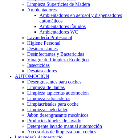
Limpieza Superficies de Madera
Ambientadores
Ambientadores en aerosol y dispensadores
automáticos
Ambientadores líquidos
Ambientadores WC
Lavandería Profesional
Higiene Personal
Desincrustantes
Desinfectantes y Bactericidas
Vinagre de Limpieza Ecológico
Insecticidas
Desatascadores
AUTOMOCIÓN
Desengrasantes para coches
Limpieza de llantas
Limpieza tapicerías automoción
Limpieza salpicaderos
Limpiacristales para coche
Limpieza suelo taller
Jabón desengrasante mecánicos
Productos túneles de lavado
Detergente lavado manual automoción
Accesorios de limpieza para coches
Lavandería Autoservicio