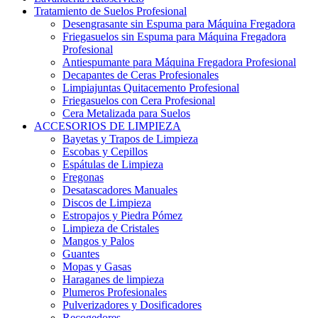
Tratamiento de Suelos Profesional
Desengrasante sin Espuma para Máquina Fregadora
Friegasuelos sin Espuma para Máquina Fregadora
Profesional
Antiespumante para Máquina Fregadora Profesional
Decapantes de Ceras Profesionales
Limpiajuntas Quitacemento Profesional
Friegasuelos con Cera Profesional
Cera Metalizada para Suelos
ACCESORIOS DE LIMPIEZA
Bayetas y Trapos de Limpieza
Escobas y Cepillos
Espátulas de Limpieza
Fregonas
Desatascadores Manuales
Discos de Limpieza
Estropajos y Piedra Pómez
Limpieza de Cristales
Mangos y Palos
Guantes
Mopas y Gasas
Haraganes de limpieza
Plumeros Profesionales
Pulverizadores y Dosificadores
Recogedores