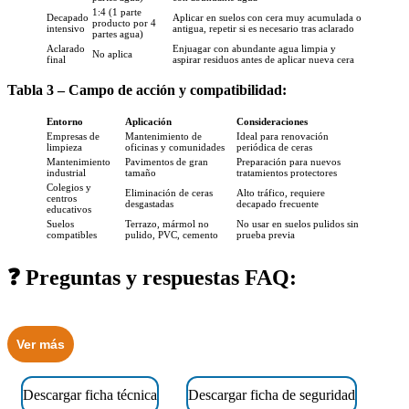
1:4 (1 parte
Decapado
Aplicar en suelos con cera muy acumulada o
producto por 4
intensivo
antigua, repetir si es necesario tras aclarado
partes agua)
Aclarado
Enjuagar con abundante agua limpia y
No aplica
final
aspirar residuos antes de aplicar nueva cera
Tabla 3 – Campo de acción y compatibilidad:
Entorno
Aplicación
Consideraciones
Empresas de
Mantenimiento de
Ideal para renovación
limpieza
oficinas y comunidades
periódica de ceras
Mantenimiento
Pavimentos de gran
Preparación para nuevos
industrial
tamaño
tratamientos protectores
Colegios y
Eliminación de ceras
Alto tráfico, requiere
centros
desgastadas
decapado frecuente
educativos
Suelos
Terrazo, mármol no
No usar en suelos pulidos sin
compatibles
pulido, PVC, cemento
prueba previa
❓ Preguntas y respuestas FAQ:
Ver más
Descargar ficha técnica
Descargar ficha de seguridad