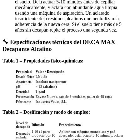
el suelo. Deja actuar 5-10 minutos antes de cepillar
mecánicamente, y aclara con abundante agua limpia
usando una máquina de aspiración. Un aclarado
insuficiente deja residuos alcalinos que neutralizan la
adherencia de la nueva cera. Si el suelo tiene más de 5
años sin decapar, repite el proceso una segunda vez.
🔧 Especificaciones técnicas del DECA MAX
Decapante Alcalino
Tabla 1 – Propiedades físico-químicas:
Propiedad
Valor / Descripción
Estado físico
Líquido
Apariencia
Incoloro transparente
pH
> 13 (alcalino)
Densidad
1 g/ml
Presentación
Envase 5 litros, caja de 3 unidades, pallet de 48 cajas
Fabricante
Industrias Vijusa, S.L.
Tabla 2 – Dosificación y modo de empleo:
Nivel de
Dilución
Procedimiento
decapado
1:10 (1 parte
Aplicar con máquina monodisco y pad
Decapado
producto por 10
adecuado, dejar actuar 5-10 minutos, aclarar
estándar
partes agua)
con abundante agua