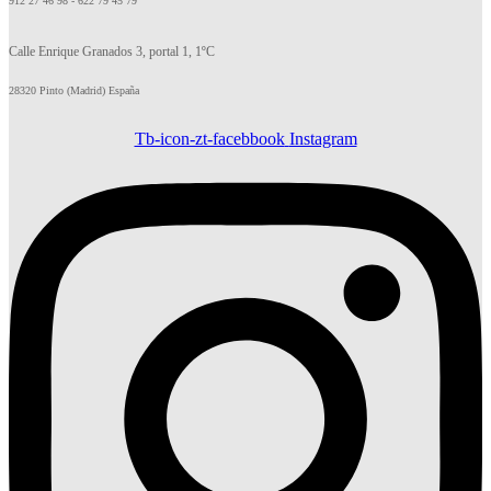
912 27 46 98 - 622 79 45 79
Calle Enrique Granados 3, portal 1, 1ºC
28320 Pinto (Madrid) España
Tb-icon-zt-facebbook
Instagram