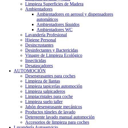
Limpieza Superficies de Madera
Ambientadores
Ambientadores en aerosol y dispensadores
automáticos
Ambientadores líquidos
Ambientadores WC
Lavandería Profesional
Higiene Personal
Desincrustantes
Desinfectantes y Bactericidas
Vinagre de Limpieza Ecológico
Insecticidas
Desatascadores
AUTOMOCIÓN
Desengrasantes para coches
Limpieza de llantas
Limpieza tapicerías automoción
Limpieza salpicaderos
Limpiacristales para coche
Limpieza suelo taller
Jabón desengrasante mecánicos
Productos túneles de lavado
Detergente lavado manual automoción
Accesorios de limpieza para coches
Lavandería Autoservicio