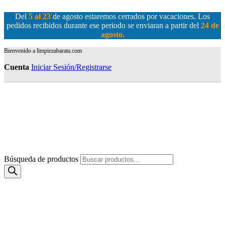
Del
5 al 23
de agosto estaremos cerrados por vacaciones. Los
pedidos recibidos durante ese periodo se enviaran a partir del
24 de
agosto
.
Bienvenido a limpiezabarata.com
Cuenta
Iniciar Sesión/Registrarse
Búsqueda de productos