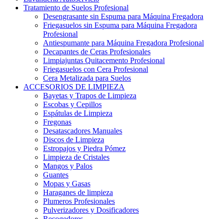
Tratamiento de Suelos Profesional
Desengrasante sin Espuma para Máquina Fregadora
Friegasuelos sin Espuma para Máquina Fregadora
Profesional
Antiespumante para Máquina Fregadora Profesional
Decapantes de Ceras Profesionales
Limpiajuntas Quitacemento Profesional
Friegasuelos con Cera Profesional
Cera Metalizada para Suelos
ACCESORIOS DE LIMPIEZA
Bayetas y Trapos de Limpieza
Escobas y Cepillos
Espátulas de Limpieza
Fregonas
Desatascadores Manuales
Discos de Limpieza
Estropajos y Piedra Pómez
Limpieza de Cristales
Mangos y Palos
Guantes
Mopas y Gasas
Haraganes de limpieza
Plumeros Profesionales
Pulverizadores y Dosificadores
Recogedores