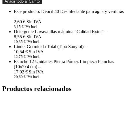
Añadir todo al Carrito
Este producto: Deocil 40 Desinfectante para agua y verduras
–
2,60
€
3,15
€
IVA Incl.
Detergente Lavavajillas máquina "Calidad Extra"
–
8,55
€
10,35
€
IVA Incl.
Lindei Germicida Total (Tipo Sanytol)
–
10,54
€
12,75
€
IVA Incl.
Estuche 12 Unidades Piedra Pómez Limpieza Planchas
(10x7x4 cm)
–
17,02
€
20,60
€
IVA Incl.
Productos relacionados