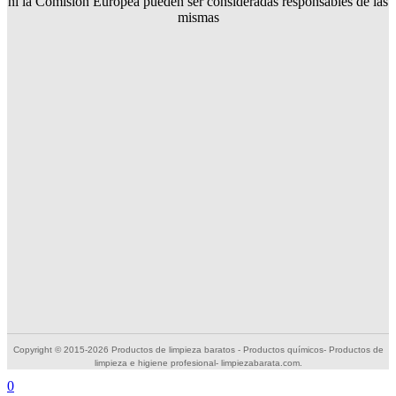
ni la Comisión Europea pueden ser consideradas responsables de las
mismas
Copyright © 2015-2026 Productos de limpieza baratos - Productos químicos- Productos de
limpieza e higiene profesional- limpiezabarata.com.
0