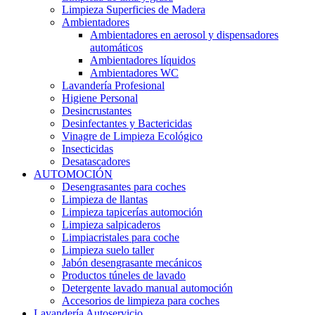
Limpieza Superficies de Madera
Ambientadores
Ambientadores en aerosol y dispensadores
automáticos
Ambientadores líquidos
Ambientadores WC
Lavandería Profesional
Higiene Personal
Desincrustantes
Desinfectantes y Bactericidas
Vinagre de Limpieza Ecológico
Insecticidas
Desatascadores
AUTOMOCIÓN
Desengrasantes para coches
Limpieza de llantas
Limpieza tapicerías automoción
Limpieza salpicaderos
Limpiacristales para coche
Limpieza suelo taller
Jabón desengrasante mecánicos
Productos túneles de lavado
Detergente lavado manual automoción
Accesorios de limpieza para coches
Lavandería Autoservicio