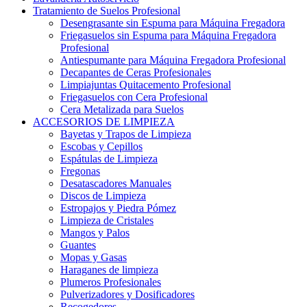
Tratamiento de Suelos Profesional
Desengrasante sin Espuma para Máquina Fregadora
Friegasuelos sin Espuma para Máquina Fregadora
Profesional
Antiespumante para Máquina Fregadora Profesional
Decapantes de Ceras Profesionales
Limpiajuntas Quitacemento Profesional
Friegasuelos con Cera Profesional
Cera Metalizada para Suelos
ACCESORIOS DE LIMPIEZA
Bayetas y Trapos de Limpieza
Escobas y Cepillos
Espátulas de Limpieza
Fregonas
Desatascadores Manuales
Discos de Limpieza
Estropajos y Piedra Pómez
Limpieza de Cristales
Mangos y Palos
Guantes
Mopas y Gasas
Haraganes de limpieza
Plumeros Profesionales
Pulverizadores y Dosificadores
Recogedores