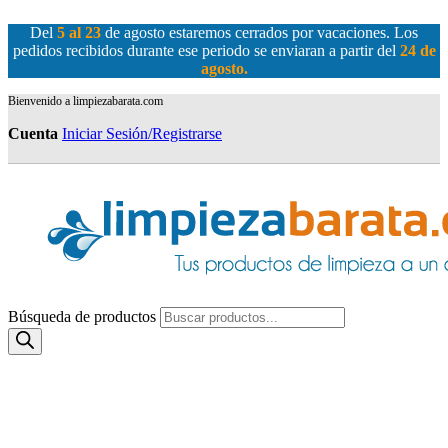
Del
5 al 23
de agosto estaremos cerrados por vacaciones. Los
pedidos recibidos durante ese periodo se enviaran a partir del
24 de
agosto
.
Bienvenido a limpiezabarata.com
Cuenta
Iniciar Sesión/Registrarse
Búsqueda de productos