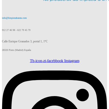
info@limpiezabarata.com
912 27 46 98 - 622 79 45 79
Calle Enrique Granados 3, portal 1, 1ºC
28320 Pinto (Madrid) España
Tb-icon-zt-facebbook
Instagram