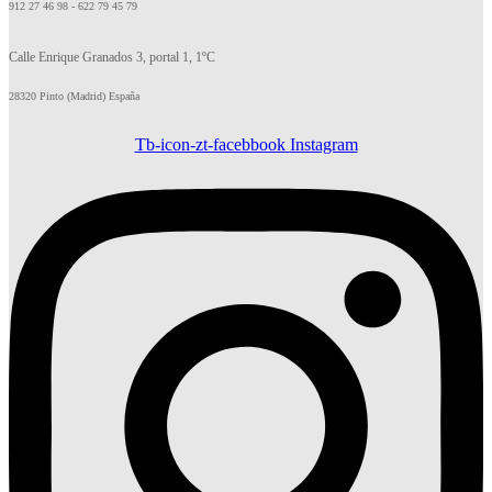
912 27 46 98 - 622 79 45 79
Calle Enrique Granados 3, portal 1, 1ºC
28320 Pinto (Madrid) España
Tb-icon-zt-facebbook
Instagram