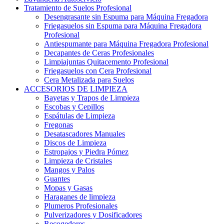
Tratamiento de Suelos Profesional
Desengrasante sin Espuma para Máquina Fregadora
Friegasuelos sin Espuma para Máquina Fregadora
Profesional
Antiespumante para Máquina Fregadora Profesional
Decapantes de Ceras Profesionales
Limpiajuntas Quitacemento Profesional
Friegasuelos con Cera Profesional
Cera Metalizada para Suelos
ACCESORIOS DE LIMPIEZA
Bayetas y Trapos de Limpieza
Escobas y Cepillos
Espátulas de Limpieza
Fregonas
Desatascadores Manuales
Discos de Limpieza
Estropajos y Piedra Pómez
Limpieza de Cristales
Mangos y Palos
Guantes
Mopas y Gasas
Haraganes de limpieza
Plumeros Profesionales
Pulverizadores y Dosificadores
Recogedores