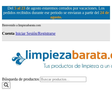
Del
5 al 23
de agosto estaremos cerrados por vacaciones. Los
pedidos recibidos durante ese periodo se enviaran a partir del
24 de
agosto
.
Bienvenido a limpiezabarata.com
Cuenta
Iniciar Sesión/Registrarse
Búsqueda de productos