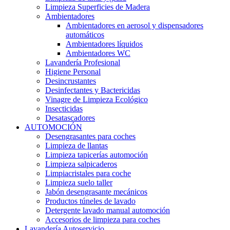
Limpieza Superficies de Madera
Ambientadores
Ambientadores en aerosol y dispensadores
automáticos
Ambientadores líquidos
Ambientadores WC
Lavandería Profesional
Higiene Personal
Desincrustantes
Desinfectantes y Bactericidas
Vinagre de Limpieza Ecológico
Insecticidas
Desatascadores
AUTOMOCIÓN
Desengrasantes para coches
Limpieza de llantas
Limpieza tapicerías automoción
Limpieza salpicaderos
Limpiacristales para coche
Limpieza suelo taller
Jabón desengrasante mecánicos
Productos túneles de lavado
Detergente lavado manual automoción
Accesorios de limpieza para coches
Lavandería Autoservicio