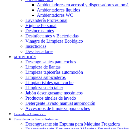
Ambientadores en aerosol y dispensadores automá
Ambientadores líquidos
Ambientadores WC
Lavandería Profesional
Higiene Personal
Desincrustantes
Desinfectantes y Bactericidas
Vinagre de Limpieza Ecológico
Insecticidas
Desatascadores
AUTOMOCIÓN
Desengrasantes para coches
Limpieza de llantas
Limpieza tapicerías automoción
Limpieza salpicaderos
Limpiacristales para coche
Limpieza suelo taller
Jabón desengrasante mecánicos
Productos túneles de lavado
Detergente lavado manual automoción
Accesorios de limpieza para coches
Lavandería Autoservicio
Tratamiento de Suelos Profesional
Desengrasante sin Espuma para Máquina Fregadora