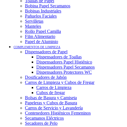
Toallas de Papel
Bobina Papel Secamanos
Bobinas Industriales
Pañuelos Faciales
Servilletas
Manteles
Rollo Papel Camilla
Film Alimentario
Papel de Aluminio
COMPLEMENTOS DE LIMPIEZA
Dispensadores de Papel
Dispensadores de Toallas
Dispensadores Papel Higiénico
Dispensadores Papel Secamanos
Dispensadores Protectores WC
Dosificadores de Jabón
Carros de Limpieza y Cubos de Fregar
Carros de Limpieza
Cubos de fregar
Bolsas de Basura y Camiseta
Papeleras y Cubos de Basura
Carros de Servicio y Lavandería
Contenedores Higiénicos Femeninos
Secamanos Eléctricos
Secadores de Pelo