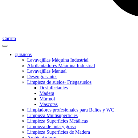
Carrito
QUIMICOS
Lavavajillas Máquina Industrial
Abrillantadores Máquina Industrial
Lavavajillas Manual
Desengrasantes
Limpieza de suelos- Friegasuelos
Desinfectantes
Madera
Mármol
Mascotas
Limpiadores profesionales para Baños y WC
Limpieza Multisuperficies
Limpieza Superficies Metálicas
Limpieza de tinta y grasa
Limpieza Superficies de Madera
Ambientadores