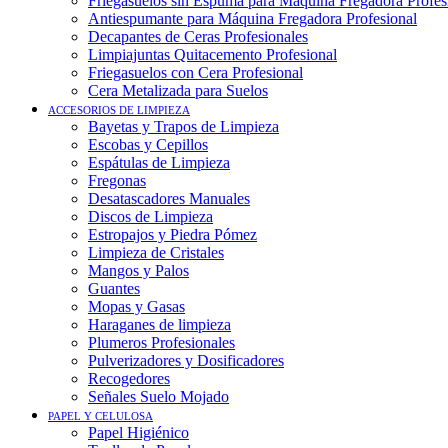
Friegasuelos sin Espuma para Máquina Fregadora Profes
Antiespumante para Máquina Fregadora Profesional
Decapantes de Ceras Profesionales
Limpiajuntas Quitacemento Profesional
Friegasuelos con Cera Profesional
Cera Metalizada para Suelos
ACCESORIOS DE LIMPIEZA
Bayetas y Trapos de Limpieza
Escobas y Cepillos
Espátulas de Limpieza
Fregonas
Desatascadores Manuales
Discos de Limpieza
Estropajos y Piedra Pómez
Limpieza de Cristales
Mangos y Palos
Guantes
Mopas y Gasas
Haraganes de limpieza
Plumeros Profesionales
Pulverizadores y Dosificadores
Recogedores
Señales Suelo Mojado
PAPEL Y CELULOSA
Papel Higiénico