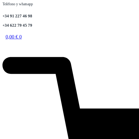
Teléfono y whatsapp
+34 91 227 46 98
+34 622 79 45 79
0,00
€
0