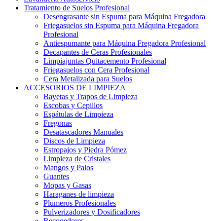
Tratamiento de Suelos Profesional
Desengrasante sin Espuma para Máquina Fregadora
Friegasuelos sin Espuma para Máquina Fregadora
Profesional
Antiespumante para Máquina Fregadora Profesional
Decapantes de Ceras Profesionales
Limpiajuntas Quitacemento Profesional
Friegasuelos con Cera Profesional
Cera Metalizada para Suelos
ACCESORIOS DE LIMPIEZA
Bayetas y Trapos de Limpieza
Escobas y Cepillos
Espátulas de Limpieza
Fregonas
Desatascadores Manuales
Discos de Limpieza
Estropajos y Piedra Pómez
Limpieza de Cristales
Mangos y Palos
Guantes
Mopas y Gasas
Haraganes de limpieza
Plumeros Profesionales
Pulverizadores y Dosificadores
Recogedores