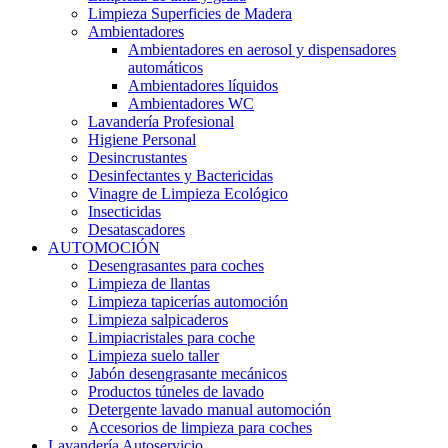
Limpieza Superficies de Madera
Ambientadores
Ambientadores en aerosol y dispensadores
automáticos
Ambientadores líquidos
Ambientadores WC
Lavandería Profesional
Higiene Personal
Desincrustantes
Desinfectantes y Bactericidas
Vinagre de Limpieza Ecológico
Insecticidas
Desatascadores
AUTOMOCIÓN
Desengrasantes para coches
Limpieza de llantas
Limpieza tapicerías automoción
Limpieza salpicaderos
Limpiacristales para coche
Limpieza suelo taller
Jabón desengrasante mecánicos
Productos túneles de lavado
Detergente lavado manual automoción
Accesorios de limpieza para coches
Lavandería Autoservicio