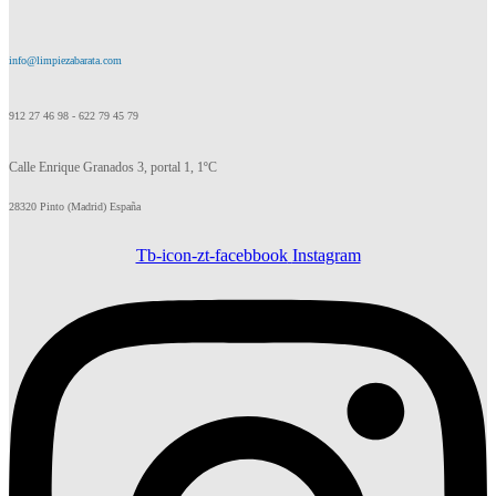
info@limpiezabarata.com
912 27 46 98 - 622 79 45 79
Calle Enrique Granados 3, portal 1, 1ºC
28320 Pinto (Madrid) España
Tb-icon-zt-facebbook
Instagram