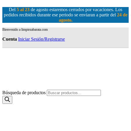
Del
5 al 23
de agosto estaremos cerrados por vacaciones. Los
pedidos recibidos durante ese periodo se enviaran a partir del
24 de
agosto
.
Bienvenido a limpiezabarata.com
Cuenta
Iniciar Sesión/Registrarse
Búsqueda de productos