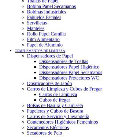
Toallas de Papel
Bobina Papel Secamanos
Bobinas Industriales
Pañuelos Faciales
Servilletas
Manteles
Rollo Papel Camilla
Film Alimentario
Papel de Aluminio
COMPLEMENTOS DE LIMPIEZA
Dispensadores de Papel
Dispensadores de Toallas
Dispensadores Papel Higiénico
Dispensadores Papel Secamanos
Dispensadores Protectores WC
Dosificadores de Jabón
Carros de Limpieza y Cubos de Fregar
Carros de Limpieza
Cubos de fregar
Bolsas de Basura y Camiseta
Papeleras y Cubos de Basura
Carros de Servicio y Lavandería
Contenedores Higiénicos Femeninos
Secamanos Eléctricos
Secadores de Pelo