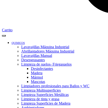
Carrito
QUIMICOS
Lavavajillas Máquina Industrial
Abrillantadores Máquina Industrial
Lavavajillas Manual
Desengrasantes
Limpieza de suelos- Friegasuelos
Desinfectantes
Madera
Mármol
Mascotas
Limpiadores profesionales para Baños y WC
Limpieza Multisuperficies
Limpieza Superficies Metálicas
Limpieza de tinta y grasa
Limpieza Superficies de Madera
Ambientadores