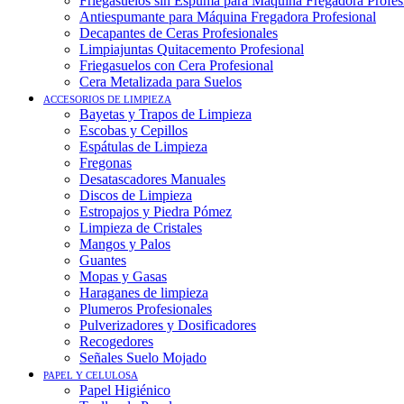
Friegasuelos sin Espuma para Máquina Fregadora Profes
Antiespumante para Máquina Fregadora Profesional
Decapantes de Ceras Profesionales
Limpiajuntas Quitacemento Profesional
Friegasuelos con Cera Profesional
Cera Metalizada para Suelos
ACCESORIOS DE LIMPIEZA
Bayetas y Trapos de Limpieza
Escobas y Cepillos
Espátulas de Limpieza
Fregonas
Desatascadores Manuales
Discos de Limpieza
Estropajos y Piedra Pómez
Limpieza de Cristales
Mangos y Palos
Guantes
Mopas y Gasas
Haraganes de limpieza
Plumeros Profesionales
Pulverizadores y Dosificadores
Recogedores
Señales Suelo Mojado
PAPEL Y CELULOSA
Papel Higiénico