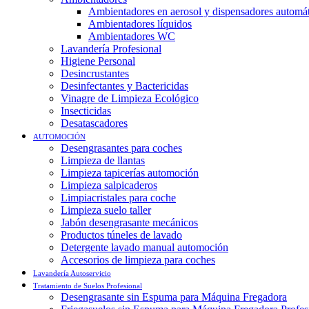
Ambientadores en aerosol y dispensadores automá
Ambientadores líquidos
Ambientadores WC
Lavandería Profesional
Higiene Personal
Desincrustantes
Desinfectantes y Bactericidas
Vinagre de Limpieza Ecológico
Insecticidas
Desatascadores
AUTOMOCIÓN
Desengrasantes para coches
Limpieza de llantas
Limpieza tapicerías automoción
Limpieza salpicaderos
Limpiacristales para coche
Limpieza suelo taller
Jabón desengrasante mecánicos
Productos túneles de lavado
Detergente lavado manual automoción
Accesorios de limpieza para coches
Lavandería Autoservicio
Tratamiento de Suelos Profesional
Desengrasante sin Espuma para Máquina Fregadora