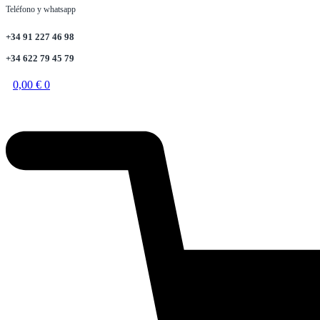
Teléfono y whatsapp
+34 91 227 46 98
+34 622 79 45 79
0,00
€
0