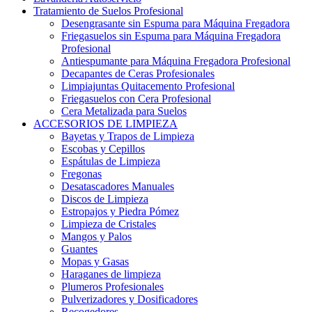
Tratamiento de Suelos Profesional
Desengrasante sin Espuma para Máquina Fregadora
Friegasuelos sin Espuma para Máquina Fregadora
Profesional
Antiespumante para Máquina Fregadora Profesional
Decapantes de Ceras Profesionales
Limpiajuntas Quitacemento Profesional
Friegasuelos con Cera Profesional
Cera Metalizada para Suelos
ACCESORIOS DE LIMPIEZA
Bayetas y Trapos de Limpieza
Escobas y Cepillos
Espátulas de Limpieza
Fregonas
Desatascadores Manuales
Discos de Limpieza
Estropajos y Piedra Pómez
Limpieza de Cristales
Mangos y Palos
Guantes
Mopas y Gasas
Haraganes de limpieza
Plumeros Profesionales
Pulverizadores y Dosificadores
Recogedores