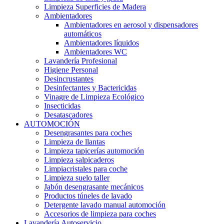
Limpieza Superficies de Madera
Ambientadores
Ambientadores en aerosol y dispensadores
automáticos
Ambientadores líquidos
Ambientadores WC
Lavandería Profesional
Higiene Personal
Desincrustantes
Desinfectantes y Bactericidas
Vinagre de Limpieza Ecológico
Insecticidas
Desatascadores
AUTOMOCIÓN
Desengrasantes para coches
Limpieza de llantas
Limpieza tapicerías automoción
Limpieza salpicaderos
Limpiacristales para coche
Limpieza suelo taller
Jabón desengrasante mecánicos
Productos túneles de lavado
Detergente lavado manual automoción
Accesorios de limpieza para coches
Lavandería Autoservicio