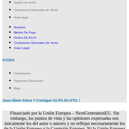
Gastos de envío
Condiciones Generales de Venta
Aviso legal
Nosotros
Medios De Pago
Gastos De Envío
Condiciones Generales De Venta
Aviso Legal
AYUDA
Contactanos
Preguntas Frecuentes
Blog
¡Suscríbete Ahora Y Consigue Un 5% De DTO. !
Financiado por la Unión Europea – NextGenerationEU. Sin
embargo, los puntos de vista y las opiniones expresadas son
únicamente los del autor o autores y no reflejan necesariamente los
de la Unión Europea o la Comisión Europea. Ni la Unión Europea