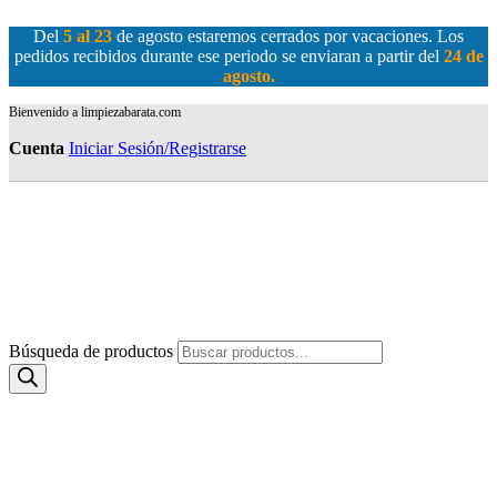
Del
5 al 23
de agosto estaremos cerrados por vacaciones. Los
pedidos recibidos durante ese periodo se enviaran a partir del
24 de
agosto
.
Bienvenido a limpiezabarata.com
Cuenta
Iniciar Sesión/Registrarse
Búsqueda de productos