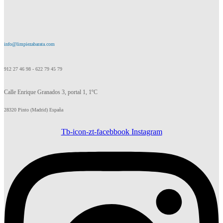
info@limpiezabarata.com
912 27 46 98 - 622 79 45 79
Calle Enrique Granados 3, portal 1, 1ºC
28320 Pinto (Madrid) España
Tb-icon-zt-facebbook
Instagram