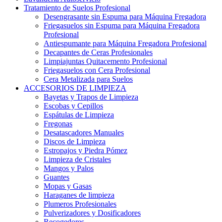
Tratamiento de Suelos Profesional
Desengrasante sin Espuma para Máquina Fregadora
Friegasuelos sin Espuma para Máquina Fregadora
Profesional
Antiespumante para Máquina Fregadora Profesional
Decapantes de Ceras Profesionales
Limpiajuntas Quitacemento Profesional
Friegasuelos con Cera Profesional
Cera Metalizada para Suelos
ACCESORIOS DE LIMPIEZA
Bayetas y Trapos de Limpieza
Escobas y Cepillos
Espátulas de Limpieza
Fregonas
Desatascadores Manuales
Discos de Limpieza
Estropajos y Piedra Pómez
Limpieza de Cristales
Mangos y Palos
Guantes
Mopas y Gasas
Haraganes de limpieza
Plumeros Profesionales
Pulverizadores y Dosificadores
Recogedores