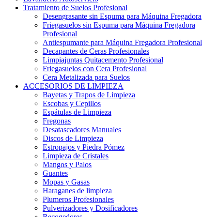
Tratamiento de Suelos Profesional
Desengrasante sin Espuma para Máquina Fregadora
Friegasuelos sin Espuma para Máquina Fregadora
Profesional
Antiespumante para Máquina Fregadora Profesional
Decapantes de Ceras Profesionales
Limpiajuntas Quitacemento Profesional
Friegasuelos con Cera Profesional
Cera Metalizada para Suelos
ACCESORIOS DE LIMPIEZA
Bayetas y Trapos de Limpieza
Escobas y Cepillos
Espátulas de Limpieza
Fregonas
Desatascadores Manuales
Discos de Limpieza
Estropajos y Piedra Pómez
Limpieza de Cristales
Mangos y Palos
Guantes
Mopas y Gasas
Haraganes de limpieza
Plumeros Profesionales
Pulverizadores y Dosificadores
Recogedores