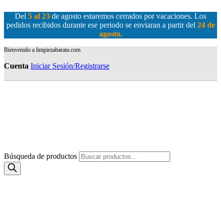
Del
5 al 23
de agosto estaremos cerrados por vacaciones. Los
pedidos recibidos durante ese periodo se enviaran a partir del
24 de
agosto
.
Bienvenido a limpiezabarata.com
Cuenta
Iniciar Sesión/Registrarse
Búsqueda de productos