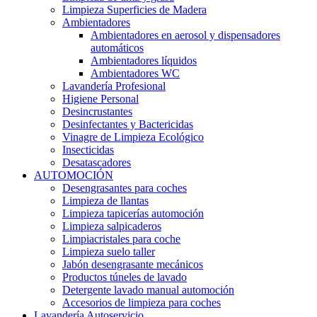
Limpieza Superficies de Madera
Ambientadores
Ambientadores en aerosol y dispensadores
automáticos
Ambientadores líquidos
Ambientadores WC
Lavandería Profesional
Higiene Personal
Desincrustantes
Desinfectantes y Bactericidas
Vinagre de Limpieza Ecológico
Insecticidas
Desatascadores
AUTOMOCIÓN
Desengrasantes para coches
Limpieza de llantas
Limpieza tapicerías automoción
Limpieza salpicaderos
Limpiacristales para coche
Limpieza suelo taller
Jabón desengrasante mecánicos
Productos túneles de lavado
Detergente lavado manual automoción
Accesorios de limpieza para coches
Lavandería Autoservicio