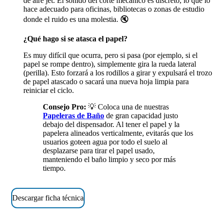
de aire jet. El sonido del corte mecánico es discreto, lo que lo
hace adecuado para oficinas, bibliotecas o zonas de estudio
donde el ruido es una molestia. 🔇
¿Qué hago si se atasca el papel?
Es muy difícil que ocurra, pero si pasa (por ejemplo, si el
papel se rompe dentro), simplemente gira la rueda lateral
(perilla). Esto forzará a los rodillos a girar y expulsará el trozo
de papel atascado o sacará una nueva hoja limpia para
reiniciar el ciclo.
Consejo Pro:
💡 Coloca una de nuestras
Papeleras de Baño
de gran capacidad justo
debajo del dispensador. Al tener el papel y la
papelera alineados verticalmente, evitarás que los
usuarios goteen agua por todo el suelo al
desplazarse para tirar el papel usado,
manteniendo el baño limpio y seco por más
tiempo.
Descargar ficha técnica