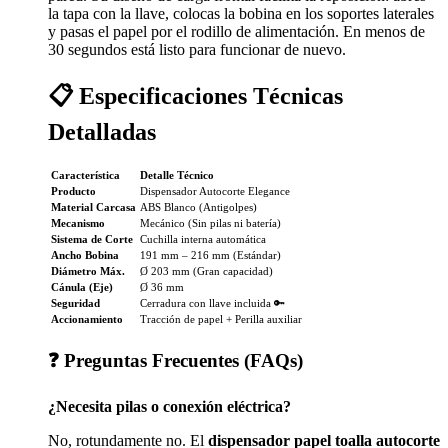
la tapa con la llave, colocas la bobina en los soportes laterales
y pasas el papel por el rodillo de alimentación. En menos de
30 segundos está listo para funcionar de nuevo.
📋 Especificaciones Técnicas
Detalladas
Característica
Detalle Técnico
Producto
Dispensador Autocorte Elegance
Material Carcasa
ABS Blanco (Antigolpes)
Mecanismo
Mecánico (Sin pilas ni batería)
Sistema de Corte
Cuchilla interna automática
Ancho Bobina
191 mm – 216 mm (Estándar)
Diámetro Máx.
Ø 203 mm (Gran capacidad)
Cánula (Eje)
Ø 36 mm
Seguridad
Cerradura con llave incluida 🔑
Accionamiento
Tracción de papel + Perilla auxiliar
❓ Preguntas Frecuentes (FAQs)
¿Necesita pilas o conexión eléctrica?
No, rotundamente no. El
dispensador papel toalla autocorte