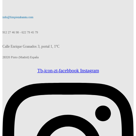
info@limpiezabarata.com
912 27 46 98 - 622 79 45 79
Calle Enrique Granados 3, portal 1, 1ºC
28320 Pinto (Madrid) España
Tb-icon-zt-facebbook
Instagram