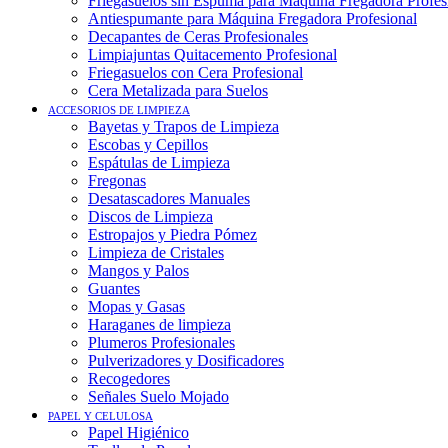
Friegasuelos sin Espuma para Máquina Fregadora Profes
Antiespumante para Máquina Fregadora Profesional
Decapantes de Ceras Profesionales
Limpiajuntas Quitacemento Profesional
Friegasuelos con Cera Profesional
Cera Metalizada para Suelos
ACCESORIOS DE LIMPIEZA
Bayetas y Trapos de Limpieza
Escobas y Cepillos
Espátulas de Limpieza
Fregonas
Desatascadores Manuales
Discos de Limpieza
Estropajos y Piedra Pómez
Limpieza de Cristales
Mangos y Palos
Guantes
Mopas y Gasas
Haraganes de limpieza
Plumeros Profesionales
Pulverizadores y Dosificadores
Recogedores
Señales Suelo Mojado
PAPEL Y CELULOSA
Papel Higiénico