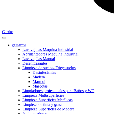
Carrito
QUIMICOS
Lavavajillas Máquina Industrial
Abrillantadores Máquina Industrial
Lavavajillas Manual
Desengrasantes
Limpieza de suelos- Friegasuelos
Desinfectantes
Madera
Mármol
Mascotas
Limpiadores profesionales para Baños y WC
Limpieza Multisuperficies
Limpieza Superficies Metálicas
Limpieza de tinta y grasa
Limpieza Superficies de Madera
Ambientadores