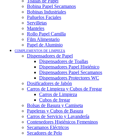
Toallas de Papel
Bobina Papel Secamanos
Bobinas Industriales
Pañuelos Faciales
Servilletas
Manteles
Rollo Papel Camilla
Film Alimentario
Papel de Aluminio
COMPLEMENTOS DE LIMPIEZA
Dispensadores de Papel
Dispensadores de Toallas
Dispensadores Papel Higiénico
Dispensadores Papel Secamanos
Dispensadores Protectores WC
Dosificadores de Jabón
Carros de Limpieza y Cubos de Fregar
Carros de Limpieza
Cubos de fregar
Bolsas de Basura y Camiseta
Papeleras y Cubos de Basura
Carros de Servicio y Lavandería
Contenedores Higiénicos Femeninos
Secamanos Eléctricos
Secadores de Pelo