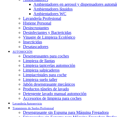
Ambientadores en aerosol y dispensadores automá
Ambientadores líquidos
Ambientadores WC
Lavandería Profesional
Higiene Personal
Desincrustantes
Desinfectantes y Bactericidas
Vinagre de Limpieza Ecológico
Insecticidas
Desatascadores
AUTOMOCIÓN
Desengrasantes para coches
Limpieza de llantas
Limpieza tapicerías automoción
Limpieza salpicaderos
Limpiacristales para coche
Limpieza suelo taller
Jabón desengrasante mecánicos
Productos túneles de lavado
Detergente lavado manual automoción
Accesorios de limpieza para coches
Lavandería Autoservicio
Tratamiento de Suelos Profesional
Desengrasante sin Espuma para Máquina Fregadora