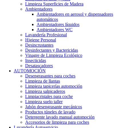
Limpieza Superficies de Madera
Ambientadores
Ambientadores en aerosol y dispensadores
automáticos
Ambientadores líquidos
Ambientadores WC
Lavandería Profesional
Higiene Personal
Desincrustantes
Desinfectantes y Bactericidas
Vinagre de Limpieza Ecológico
Insecticidas
Desatascadores
AUTOMOCIÓN
Desengrasantes para coches
Limpieza de llantas
Limpieza tapicerías automoción
Limpieza salpicaderos
Limpiacristales para coche
Limpieza suelo taller
Jabón desengrasante mecánicos
Productos túneles de lavado
Detergente lavado manual automoción
Accesorios de limpieza para coches
Lavandería Autoservicio