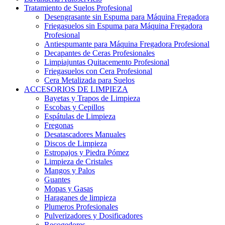
Tratamiento de Suelos Profesional
Desengrasante sin Espuma para Máquina Fregadora
Friegasuelos sin Espuma para Máquina Fregadora
Profesional
Antiespumante para Máquina Fregadora Profesional
Decapantes de Ceras Profesionales
Limpiajuntas Quitacemento Profesional
Friegasuelos con Cera Profesional
Cera Metalizada para Suelos
ACCESORIOS DE LIMPIEZA
Bayetas y Trapos de Limpieza
Escobas y Cepillos
Espátulas de Limpieza
Fregonas
Desatascadores Manuales
Discos de Limpieza
Estropajos y Piedra Pómez
Limpieza de Cristales
Mangos y Palos
Guantes
Mopas y Gasas
Haraganes de limpieza
Plumeros Profesionales
Pulverizadores y Dosificadores
Recogedores