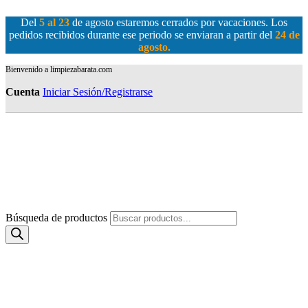
Del
5 al 23
de agosto estaremos cerrados por vacaciones. Los
pedidos recibidos durante ese periodo se enviaran a partir del
24 de
agosto
.
Bienvenido a limpiezabarata.com
Cuenta
Iniciar Sesión/Registrarse
Búsqueda de productos