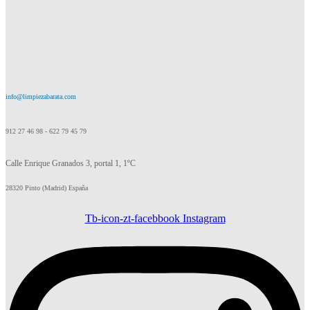
info@limpiezabarata.com
912 27 46 98 - 622 79 45 79
Calle Enrique Granados 3, portal 1, 1ºC
28320 Pinto (Madrid) España
Tb-icon-zt-facebbook
Instagram