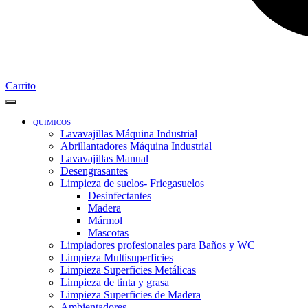
Carrito
QUIMICOS
Lavavajillas Máquina Industrial
Abrillantadores Máquina Industrial
Lavavajillas Manual
Desengrasantes
Limpieza de suelos- Friegasuelos
Desinfectantes
Madera
Mármol
Mascotas
Limpiadores profesionales para Baños y WC
Limpieza Multisuperficies
Limpieza Superficies Metálicas
Limpieza de tinta y grasa
Limpieza Superficies de Madera
Ambientadores