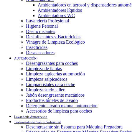
Ambientadores en aerosol y dispensadores automá
Ambientadores líquidos
Ambientadores WC
Lavandería Profesional
Higiene Personal
Desincrustantes
Desinfectantes y Bactericidas
Vinagre de Limpieza Ecológico
Insecticidas
Desatascadores
AUTOMOCIÓN
Desengrasantes para coches
Limpieza de llantas
Limpieza tapicerías automoción
Limpieza salpicaderos
Limpiacristales para coche
Limpieza suelo taller
Jabón desengrasante mecánicos
Productos túneles de lavado
Detergente lavado manual automoción
Accesorios de limpieza para coches
Lavandería Autoservicio
Tratamiento de Suelos Profesional
Desengrasante sin Espuma para Máquina Fregadora