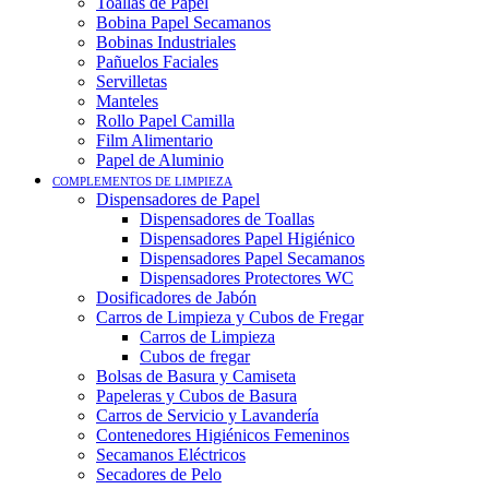
Toallas de Papel
Bobina Papel Secamanos
Bobinas Industriales
Pañuelos Faciales
Servilletas
Manteles
Rollo Papel Camilla
Film Alimentario
Papel de Aluminio
COMPLEMENTOS DE LIMPIEZA
Dispensadores de Papel
Dispensadores de Toallas
Dispensadores Papel Higiénico
Dispensadores Papel Secamanos
Dispensadores Protectores WC
Dosificadores de Jabón
Carros de Limpieza y Cubos de Fregar
Carros de Limpieza
Cubos de fregar
Bolsas de Basura y Camiseta
Papeleras y Cubos de Basura
Carros de Servicio y Lavandería
Contenedores Higiénicos Femeninos
Secamanos Eléctricos
Secadores de Pelo