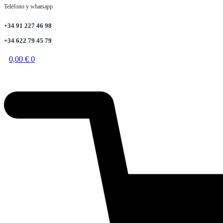
Teléfono y whatsapp
+34 91 227 46 98
+34 622 79 45 79
0,00
€
0