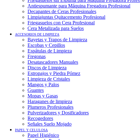
Friegasuelos sin Espuma para Máquina Fregadora Profes
Antiespumante para Máquina Fregadora Profesional
Decapantes de Ceras Profesionales
Limpiajuntas Quitacemento Profesional
Friegasuelos con Cera Profesional
Cera Metalizada para Suelos
ACCESORIOS DE LIMPIEZA
Bayetas y Trapos de Limpieza
Escobas y Cepillos
Espátulas de Limpieza
Fregonas
Desatascadores Manuales
Discos de Limpieza
Estropajos y Piedra Pómez
Limpieza de Cristales
Mangos y Palos
Guantes
Mopas y Gasas
Haraganes de limpieza
Plumeros Profesionales
Pulverizadores y Dosificadores
Recogedores
Señales Suelo Mojado
PAPEL Y CELULOSA
Papel Higiénico