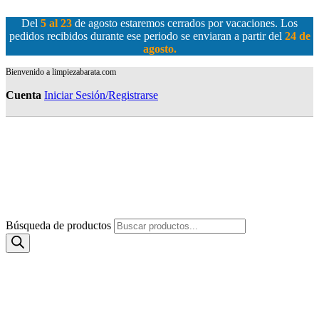
Del
5 al 23
de agosto estaremos cerrados por vacaciones. Los
pedidos recibidos durante ese periodo se enviaran a partir del
24 de
agosto
.
Bienvenido a limpiezabarata.com
Cuenta
Iniciar Sesión/Registrarse
Búsqueda de productos