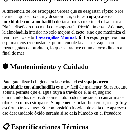
A diferencia de los estropajos verdes que se desgastan rápido o los
de metal que se oxidan y desmoronan, este
estropajo acero
inoxidable con almohadilla
destaca por su resistencia. La marca
Pla ha diseñado una malla que soporta la fricción intensa. Además,
la almohadilla interior no solo mejora el tacto, sino que maximiza el
rendimiento de tu
Lavavajillas Manual
. 🧴 La esponja genera una
espuma densa y constante, permitiéndote lavar más vajilla con
menos gotas de producto, lo que se traduce en un ahorro directo a
final de mes.
🛡️ Mantenimiento y Cuidado
Para garantizar la higiene en la cocina, el
estropajo acero
inoxidable con almohadilla
es muy fácil de mantener. Su estructura
abierta permite que el agua fluya a través de él al enjuagarlo,
eliminando los restos de comida atrapados que suelen causar malos
olores en otros estropajos. Simplemente, acláralo bien bajo el grifo y
escúrrelo tras su uso. Su composición inoxidable evita que aparezca
ese desagradable óxido naranja si se deja húmedo en el fregadero.
📋 Especificaciones Técnicas