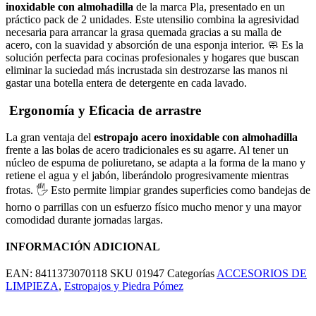
inoxidable con almohadilla
de la marca Pla, presentado en un
práctico pack de 2 unidades. Este utensilio combina la agresividad
necesaria para arrancar la grasa quemada gracias a su malla de
acero, con la suavidad y absorción de una esponja interior. 🧼 Es la
solución perfecta para cocinas profesionales y hogares que buscan
eliminar la suciedad más incrustada sin destrozarse las manos ni
gastar una botella entera de detergente en cada lavado.
Ergonomía y Eficacia de arrastre
La gran ventaja del
estropajo acero inoxidable con almohadilla
frente a las bolas de acero tradicionales es su agarre. Al tener un
núcleo de espuma de poliuretano, se adapta a la forma de la mano y
retiene el agua y el jabón, liberándolo progresivamente mientras
frotas. 🖐️ Esto permite limpiar grandes superficies como bandejas de
horno o parrillas con un esfuerzo físico mucho menor y una mayor
comodidad durante jornadas largas.
INFORMACIÓN ADICIONAL
EAN:
8411373070118
SKU
01947
Categorías
ACCESORIOS DE
LIMPIEZA
,
Estropajos y Piedra Pómez