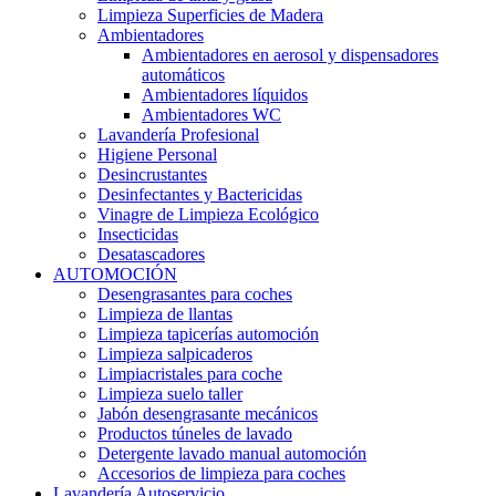
Limpieza Superficies de Madera
Ambientadores
Ambientadores en aerosol y dispensadores
automáticos
Ambientadores líquidos
Ambientadores WC
Lavandería Profesional
Higiene Personal
Desincrustantes
Desinfectantes y Bactericidas
Vinagre de Limpieza Ecológico
Insecticidas
Desatascadores
AUTOMOCIÓN
Desengrasantes para coches
Limpieza de llantas
Limpieza tapicerías automoción
Limpieza salpicaderos
Limpiacristales para coche
Limpieza suelo taller
Jabón desengrasante mecánicos
Productos túneles de lavado
Detergente lavado manual automoción
Accesorios de limpieza para coches
Lavandería Autoservicio