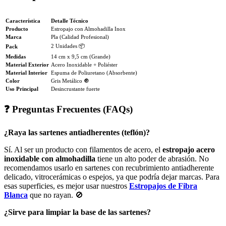
Característica
Detalle Técnico
Producto
Estropajo con Almohadilla Inox
Marca
Pla (Calidad Profesional)
2 Unidades 📦
Pack
Medidas
14 cm x 9,5 cm (Grande)
Material Exterior
Acero Inoxidable + Poliéster
Material Interior
Espuma de Poliuretano (Absorbente)
Color
Gris Metálico 🔘
Uso Principal
Desincrustante fuerte
❓ Preguntas Frecuentes (FAQs)
¿Raya las sartenes antiadherentes (teflón)?
Sí. Al ser un producto con filamentos de acero, el
estropajo acero
inoxidable con almohadilla
tiene un alto poder de abrasión. No
recomendamos usarlo en sartenes con recubrimiento antiadherente
delicado, vitrocerámicas o espejos, ya que podría dejar marcas. Para
esas superficies, es mejor usar nuestros
Estropajos de Fibra
Blanca
que no rayan. 🚫
¿Sirve para limpiar la base de las sartenes?