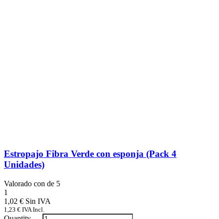
Estropajo Fibra Verde con esponja (Pack 4
Unidades)
Valorado con
de 5
1
1,02
€
1,23
€
IVA Incl.
Quantity