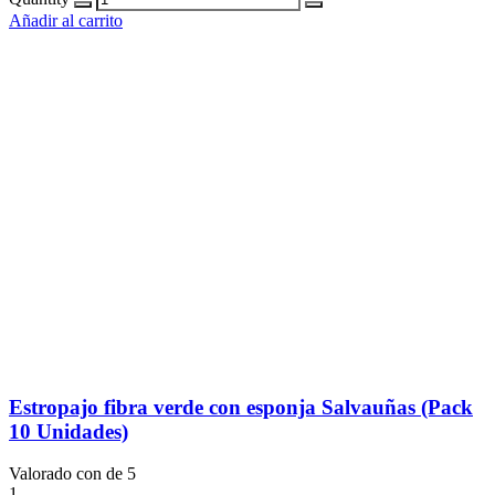
Añadir al carrito
Estropajo fibra verde con esponja Salvauñas (Pack
10 Unidades)
Valorado con
de 5
1