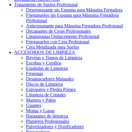
Tratamiento de Suelos Profesional
Desengrasante sin Espuma para Máquina Fregadora
Friegasuelos sin Espuma para Máquina Fregadora
Profesional
Antiespumante para Máquina Fregadora Profesional
Decapantes de Ceras Profesionales
Limpiajuntas Quitacemento Profesional
Friegasuelos con Cera Profesional
Cera Metalizada para Suelos
ACCESORIOS DE LIMPIEZA
Bayetas y Trapos de Limpieza
Escobas y Cepillos
Espátulas de Limpieza
Fregonas
Desatascadores Manuales
Discos de Limpieza
Estropajos y Piedra Pómez
Limpieza de Cristales
Mangos y Palos
Guantes
Mopas y Gasas
Haraganes de limpieza
Plumeros Profesionales
Pulverizadores y Dosificadores
Recogedores