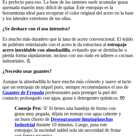
Es perfecto para eso. La base de las sartenes suele acumular grasa
quemada marrón muy difícil de quitar. Este estropajo es la
herramienta ideal para recuperar el color original del acero en la base
y los laterales exteriores de tus ollas.
¿Se deshace con el uso intensivo?
Es mucho más duradero que la lana de acero convencional. El tejido
de poliéster entrelazado con el acero le da estructura al
estropajo
acero inoxidable con almohadilla
, evitando que se deshilache o
pierda forma rápidamente, incluso con uso rudo en talleres o cocinas
industriales. 💪
¿Necesito usar guantes?
Aunque la almohadilla lo hace mucho más cómodo y suave al tacto
que un estropajo de níquel puro, siempre recomendamos el uso de
Guantes de Fregado
profesionales para proteger la piel del
contacto prolongado con agua, grasa y detergentes químicos. 🧤
Consejo Pro:
💡 Si tienes una bandeja de horno con
grasa muy pegada, déjala en remojo con agua caliente y
un buen chorro de
Desengrasante limpiaplanchas
Industrial
durante 10 minutos. Luego, pasa este
estropajo; la suciedad saldrá sola sin necesidad de frotar
con fuerza excesiva.