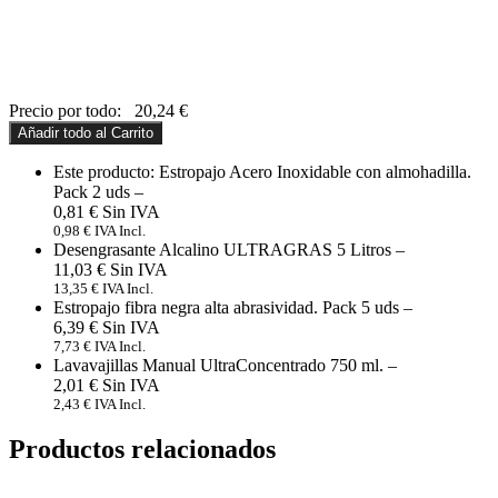
Precio por todo:
20,24
€
Añadir todo al Carrito
Este producto: Estropajo Acero Inoxidable con almohadilla.
Pack 2 uds
–
0,81
€
0,98
€
IVA Incl.
Desengrasante Alcalino ULTRAGRAS 5 Litros
–
11,03
€
13,35
€
IVA Incl.
Estropajo fibra negra alta abrasividad. Pack 5 uds
–
6,39
€
7,73
€
IVA Incl.
Lavavajillas Manual UltraConcentrado 750 ml.
–
2,01
€
2,43
€
IVA Incl.
Productos relacionados