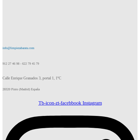
info@limpiezabarata.com
912 27 46 98 - 622 79 45 79
Calle Enrique Granados 3, portal 1, 1ºC
28320 Pinto (Madrid) España
Tb-icon-zt-facebbook
Instagram