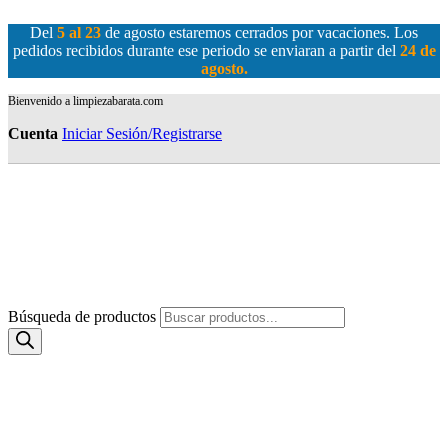
Del
5 al 23
de agosto estaremos cerrados por vacaciones. Los
pedidos recibidos durante ese periodo se enviaran a partir del
24 de
agosto
.
Bienvenido a limpiezabarata.com
Cuenta
Iniciar Sesión/Registrarse
Búsqueda de productos