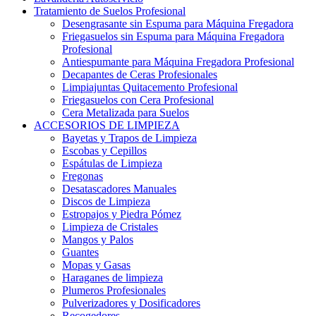
Tratamiento de Suelos Profesional
Desengrasante sin Espuma para Máquina Fregadora
Friegasuelos sin Espuma para Máquina Fregadora
Profesional
Antiespumante para Máquina Fregadora Profesional
Decapantes de Ceras Profesionales
Limpiajuntas Quitacemento Profesional
Friegasuelos con Cera Profesional
Cera Metalizada para Suelos
ACCESORIOS DE LIMPIEZA
Bayetas y Trapos de Limpieza
Escobas y Cepillos
Espátulas de Limpieza
Fregonas
Desatascadores Manuales
Discos de Limpieza
Estropajos y Piedra Pómez
Limpieza de Cristales
Mangos y Palos
Guantes
Mopas y Gasas
Haraganes de limpieza
Plumeros Profesionales
Pulverizadores y Dosificadores
Recogedores