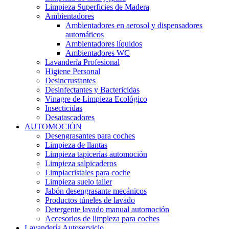
Limpieza Superficies de Madera
Ambientadores
Ambientadores en aerosol y dispensadores
automáticos
Ambientadores líquidos
Ambientadores WC
Lavandería Profesional
Higiene Personal
Desincrustantes
Desinfectantes y Bactericidas
Vinagre de Limpieza Ecológico
Insecticidas
Desatascadores
AUTOMOCIÓN
Desengrasantes para coches
Limpieza de llantas
Limpieza tapicerías automoción
Limpieza salpicaderos
Limpiacristales para coche
Limpieza suelo taller
Jabón desengrasante mecánicos
Productos túneles de lavado
Detergente lavado manual automoción
Accesorios de limpieza para coches
Lavandería Autoservicio