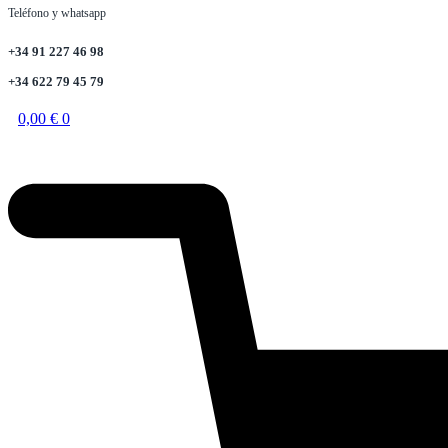
Teléfono y whatsapp
+34 91 227 46 98
+34 622 79 45 79
0,00
€
0