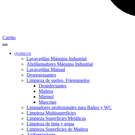
Carrito
QUIMICOS
Lavavajillas Máquina Industrial
Abrillantadores Máquina Industrial
Lavavajillas Manual
Desengrasantes
Limpieza de suelos- Friegasuelos
Desinfectantes
Madera
Mármol
Mascotas
Limpiadores profesionales para Baños y WC
Limpieza Multisuperficies
Limpieza Superficies Metálicas
Limpieza de tinta y grasa
Limpieza Superficies de Madera
Ambientadores