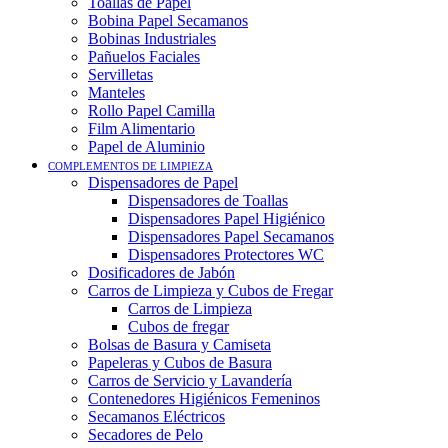
Toallas de Papel
Bobina Papel Secamanos
Bobinas Industriales
Pañuelos Faciales
Servilletas
Manteles
Rollo Papel Camilla
Film Alimentario
Papel de Aluminio
COMPLEMENTOS DE LIMPIEZA
Dispensadores de Papel
Dispensadores de Toallas
Dispensadores Papel Higiénico
Dispensadores Papel Secamanos
Dispensadores Protectores WC
Dosificadores de Jabón
Carros de Limpieza y Cubos de Fregar
Carros de Limpieza
Cubos de fregar
Bolsas de Basura y Camiseta
Papeleras y Cubos de Basura
Carros de Servicio y Lavandería
Contenedores Higiénicos Femeninos
Secamanos Eléctricos
Secadores de Pelo