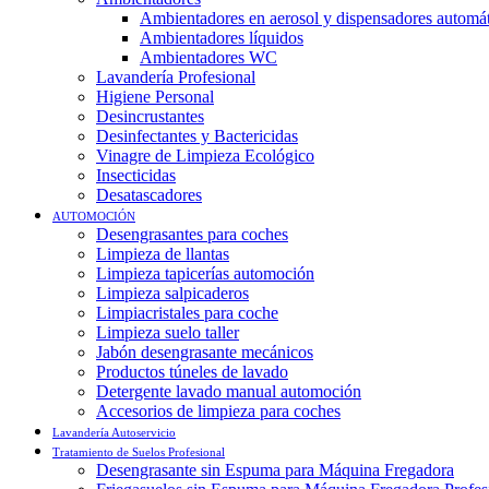
Ambientadores en aerosol y dispensadores automá
Ambientadores líquidos
Ambientadores WC
Lavandería Profesional
Higiene Personal
Desincrustantes
Desinfectantes y Bactericidas
Vinagre de Limpieza Ecológico
Insecticidas
Desatascadores
AUTOMOCIÓN
Desengrasantes para coches
Limpieza de llantas
Limpieza tapicerías automoción
Limpieza salpicaderos
Limpiacristales para coche
Limpieza suelo taller
Jabón desengrasante mecánicos
Productos túneles de lavado
Detergente lavado manual automoción
Accesorios de limpieza para coches
Lavandería Autoservicio
Tratamiento de Suelos Profesional
Desengrasante sin Espuma para Máquina Fregadora