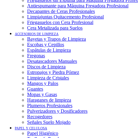
Friegasuelos sin Espuma para Máquina Fregadora Profes
Antiespumante para Máquina Fregadora Profesional
Decapantes de Ceras Profesionales
Limpiajuntas Quitacemento Profesional
Friegasuelos con Cera Profesional
Cera Metalizada para Suelos
ACCESORIOS DE LIMPIEZA
Bayetas y Trapos de Limpieza
Escobas y Cepillos
Espátulas de Limpieza
Fregonas
Desatascadores Manuales
Discos de Limpieza
Estropajos y Piedra Pómez
Limpieza de Cristales
Mangos y Palos
Guantes
Mopas y Gasas
Haraganes de limpieza
Plumeros Profesionales
Pulverizadores y Dosificadores
Recogedores
Señales Suelo Mojado
PAPEL Y CELULOSA
Papel Higiénico