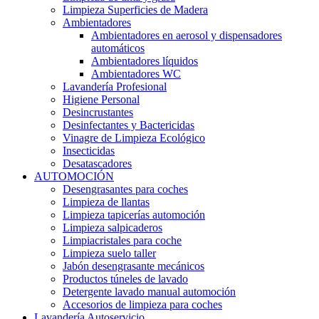
Limpieza Superficies de Madera
Ambientadores
Ambientadores en aerosol y dispensadores
automáticos
Ambientadores líquidos
Ambientadores WC
Lavandería Profesional
Higiene Personal
Desincrustantes
Desinfectantes y Bactericidas
Vinagre de Limpieza Ecológico
Insecticidas
Desatascadores
AUTOMOCIÓN
Desengrasantes para coches
Limpieza de llantas
Limpieza tapicerías automoción
Limpieza salpicaderos
Limpiacristales para coche
Limpieza suelo taller
Jabón desengrasante mecánicos
Productos túneles de lavado
Detergente lavado manual automoción
Accesorios de limpieza para coches
Lavandería Autoservicio