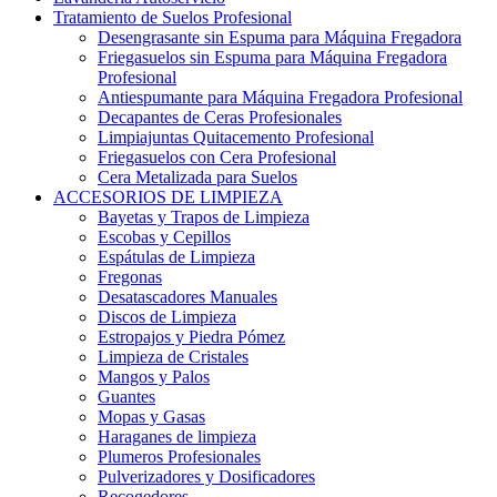
Tratamiento de Suelos Profesional
Desengrasante sin Espuma para Máquina Fregadora
Friegasuelos sin Espuma para Máquina Fregadora
Profesional
Antiespumante para Máquina Fregadora Profesional
Decapantes de Ceras Profesionales
Limpiajuntas Quitacemento Profesional
Friegasuelos con Cera Profesional
Cera Metalizada para Suelos
ACCESORIOS DE LIMPIEZA
Bayetas y Trapos de Limpieza
Escobas y Cepillos
Espátulas de Limpieza
Fregonas
Desatascadores Manuales
Discos de Limpieza
Estropajos y Piedra Pómez
Limpieza de Cristales
Mangos y Palos
Guantes
Mopas y Gasas
Haraganes de limpieza
Plumeros Profesionales
Pulverizadores y Dosificadores
Recogedores