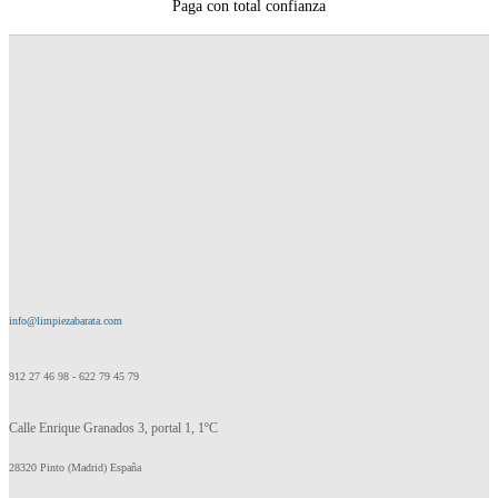
Paga con total confianza
info@limpiezabarata.com
912 27 46 98 - 622 79 45 79
Calle Enrique Granados 3, portal 1, 1ºC
28320 Pinto (Madrid) España