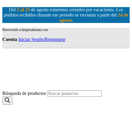
Del
5 al 23
de agosto estaremos cerrados por vacaciones. Los
pedidos recibidos durante ese periodo se enviaran a partir del
24 de
agosto
.
Bienvenido a limpiezabarata.com
Cuenta
Iniciar Sesión/Registrarse
Búsqueda de productos