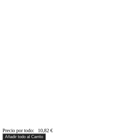
Precio por todo:
10,82
€
Añadir todo al Carrito