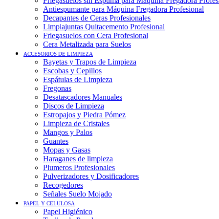
Friegasuelos sin Espuma para Máquina Fregadora Profes
Antiespumante para Máquina Fregadora Profesional
Decapantes de Ceras Profesionales
Limpiajuntas Quitacemento Profesional
Friegasuelos con Cera Profesional
Cera Metalizada para Suelos
ACCESORIOS DE LIMPIEZA
Bayetas y Trapos de Limpieza
Escobas y Cepillos
Espátulas de Limpieza
Fregonas
Desatascadores Manuales
Discos de Limpieza
Estropajos y Piedra Pómez
Limpieza de Cristales
Mangos y Palos
Guantes
Mopas y Gasas
Haraganes de limpieza
Plumeros Profesionales
Pulverizadores y Dosificadores
Recogedores
Señales Suelo Mojado
PAPEL Y CELULOSA
Papel Higiénico