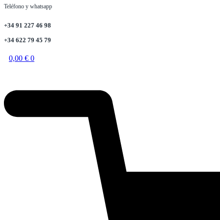
Teléfono y whatsapp
+34 91 227 46 98
+34 622 79 45 79
0,00
€
0