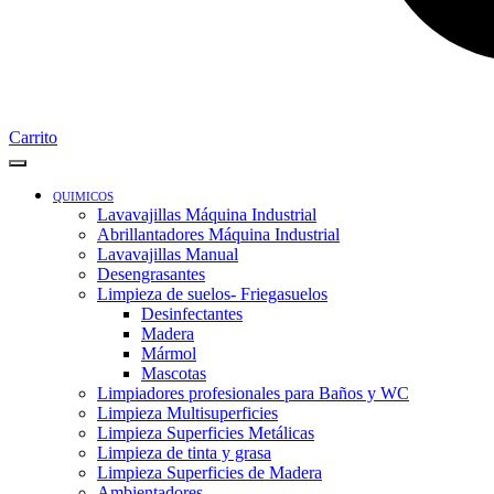
Carrito
QUIMICOS
Lavavajillas Máquina Industrial
Abrillantadores Máquina Industrial
Lavavajillas Manual
Desengrasantes
Limpieza de suelos- Friegasuelos
Desinfectantes
Madera
Mármol
Mascotas
Limpiadores profesionales para Baños y WC
Limpieza Multisuperficies
Limpieza Superficies Metálicas
Limpieza de tinta y grasa
Limpieza Superficies de Madera
Ambientadores