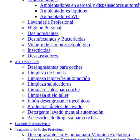
Ambientadores en aerosol y dispensadores automá
Ambientadores líquidos
Ambientadores WC
Lavandería Profesional
Higiene Personal
Desincrustantes
Desinfectantes y Bactericidas
Vinagre de Limpieza Ecológico
Insecticidas
Desatascadores
AUTOMOCIÓN
Desengrasantes para coches
Limpieza de llantas
Limpieza tapicerías automoción
Limpieza salpicaderos
Limpiacristales para coche
Limpieza suelo taller
Jabón desengrasante mecánicos
Productos túneles de lavado
Detergente lavado manual automoción
Accesorios de limpieza para coches
Lavandería Autoservicio
Tratamiento de Suelos Profesional
Desengrasante sin Espuma para Máquina Fregadora