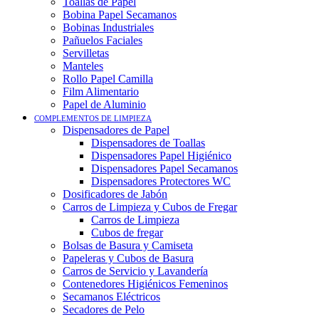
Toallas de Papel
Bobina Papel Secamanos
Bobinas Industriales
Pañuelos Faciales
Servilletas
Manteles
Rollo Papel Camilla
Film Alimentario
Papel de Aluminio
COMPLEMENTOS DE LIMPIEZA
Dispensadores de Papel
Dispensadores de Toallas
Dispensadores Papel Higiénico
Dispensadores Papel Secamanos
Dispensadores Protectores WC
Dosificadores de Jabón
Carros de Limpieza y Cubos de Fregar
Carros de Limpieza
Cubos de fregar
Bolsas de Basura y Camiseta
Papeleras y Cubos de Basura
Carros de Servicio y Lavandería
Contenedores Higiénicos Femeninos
Secamanos Eléctricos
Secadores de Pelo