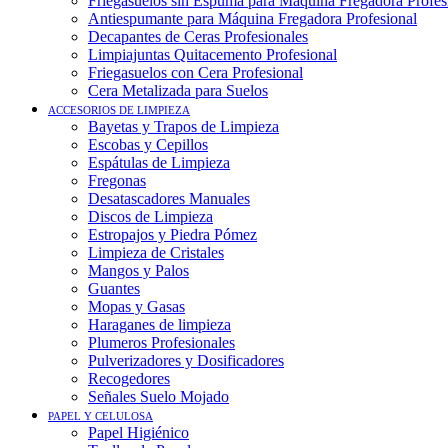
Friegasuelos sin Espuma para Máquina Fregadora Profes
Antiespumante para Máquina Fregadora Profesional
Decapantes de Ceras Profesionales
Limpiajuntas Quitacemento Profesional
Friegasuelos con Cera Profesional
Cera Metalizada para Suelos
ACCESORIOS DE LIMPIEZA
Bayetas y Trapos de Limpieza
Escobas y Cepillos
Espátulas de Limpieza
Fregonas
Desatascadores Manuales
Discos de Limpieza
Estropajos y Piedra Pómez
Limpieza de Cristales
Mangos y Palos
Guantes
Mopas y Gasas
Haraganes de limpieza
Plumeros Profesionales
Pulverizadores y Dosificadores
Recogedores
Señales Suelo Mojado
PAPEL Y CELULOSA
Papel Higiénico