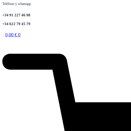
Teléfono y whatsapp
+34 91 227 46 98
+34 622 79 45 79
0,00
€
0