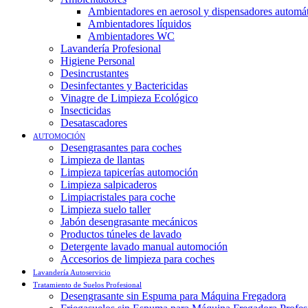
Ambientadores en aerosol y dispensadores automá
Ambientadores líquidos
Ambientadores WC
Lavandería Profesional
Higiene Personal
Desincrustantes
Desinfectantes y Bactericidas
Vinagre de Limpieza Ecológico
Insecticidas
Desatascadores
AUTOMOCIÓN
Desengrasantes para coches
Limpieza de llantas
Limpieza tapicerías automoción
Limpieza salpicaderos
Limpiacristales para coche
Limpieza suelo taller
Jabón desengrasante mecánicos
Productos túneles de lavado
Detergente lavado manual automoción
Accesorios de limpieza para coches
Lavandería Autoservicio
Tratamiento de Suelos Profesional
Desengrasante sin Espuma para Máquina Fregadora