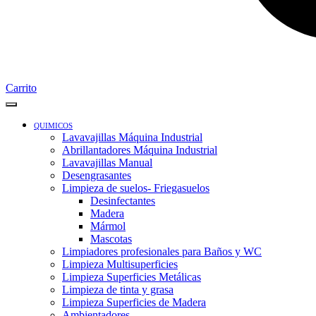
Carrito
QUIMICOS
Lavavajillas Máquina Industrial
Abrillantadores Máquina Industrial
Lavavajillas Manual
Desengrasantes
Limpieza de suelos- Friegasuelos
Desinfectantes
Madera
Mármol
Mascotas
Limpiadores profesionales para Baños y WC
Limpieza Multisuperficies
Limpieza Superficies Metálicas
Limpieza de tinta y grasa
Limpieza Superficies de Madera
Ambientadores