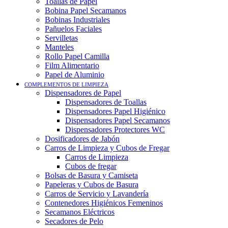
Toallas de Papel
Bobina Papel Secamanos
Bobinas Industriales
Pañuelos Faciales
Servilletas
Manteles
Rollo Papel Camilla
Film Alimentario
Papel de Aluminio
COMPLEMENTOS DE LIMPIEZA
Dispensadores de Papel
Dispensadores de Toallas
Dispensadores Papel Higiénico
Dispensadores Papel Secamanos
Dispensadores Protectores WC
Dosificadores de Jabón
Carros de Limpieza y Cubos de Fregar
Carros de Limpieza
Cubos de fregar
Bolsas de Basura y Camiseta
Papeleras y Cubos de Basura
Carros de Servicio y Lavandería
Contenedores Higiénicos Femeninos
Secamanos Eléctricos
Secadores de Pelo