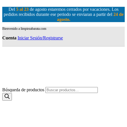
Del
5 al 23
de agosto estaremos cerrados por vacaciones. Los
pedidos recibidos durante ese periodo se enviaran a partir del
24 de
agosto
.
Bienvenido a limpiezabarata.com
Cuenta
Iniciar Sesión/Registrarse
Búsqueda de productos