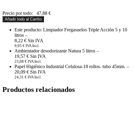
Precio por todo:
47,88
€
Añadir todo al Carrito
Este producto: Limpiador Fregasuelos Triple Acción 5 y 10
litros
–
8,22
€
9,95
€
IVA Incl.
Ambientador desodorizante Natura 5 litros
–
19,57
€
23,68
€
IVA Incl.
Papel Higiénico Industrial Celulosa-18 rollos- tubo 45mm.
–
20,09
€
24,31
€
IVA Incl.
Productos relacionados