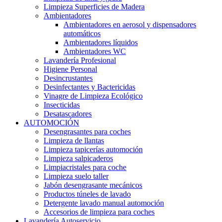
Limpieza Superficies de Madera
Ambientadores
Ambientadores en aerosol y dispensadores
automáticos
Ambientadores líquidos
Ambientadores WC
Lavandería Profesional
Higiene Personal
Desincrustantes
Desinfectantes y Bactericidas
Vinagre de Limpieza Ecológico
Insecticidas
Desatascadores
AUTOMOCIÓN
Desengrasantes para coches
Limpieza de llantas
Limpieza tapicerías automoción
Limpieza salpicaderos
Limpiacristales para coche
Limpieza suelo taller
Jabón desengrasante mecánicos
Productos túneles de lavado
Detergente lavado manual automoción
Accesorios de limpieza para coches
Lavandería Autoservicio