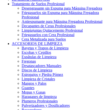
Tratamiento de Suelos Profesional
Desengrasante sin Espuma para Máquina Fregadora
Friegasuelos sin Espuma para Máquina Fregadora
Profesional
Antiespumante para Máquina Fregadora Profesional
Decapantes de Ceras Profesionales
Limpiajuntas Quitacemento Profesional
Friegasuelos con Cera Profesional
Cera Metalizada para Suelos
ACCESORIOS DE LIMPIEZA
Bayetas y Trapos de Limpieza
Escobas y Cepillos
Espátulas de Limpieza
Fregonas
Desatascadores Manuales
Discos de Limpieza
Estropajos y Piedra Pómez
Limpieza de Cristales
Mangos y Palos
Guantes
Mopas y Gasas
Haraganes de limpieza
Plumeros Profesionales
Pulverizadores y Dosificadores
Recogedores