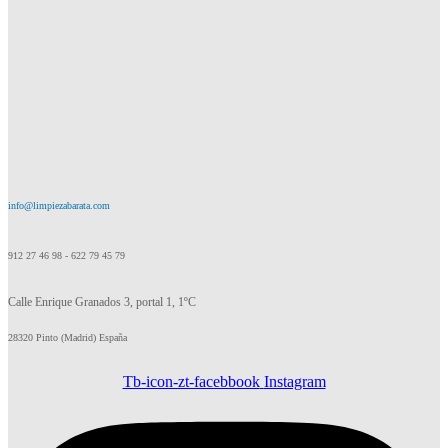
info@limpiezabarata.com
912 27 46 98 - 622 79 45 79
Calle Enrique Granados 3, portal 1, 1ºC
28320 Pinto (Madrid) España
Tb-icon-zt-facebbook
Instagram